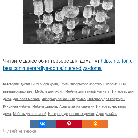
Читайте далее об интерьере для дома тут
http://interior.ru-
best.com/interer-dlya-doma/interer-dlya-doma
Категории:
Дизайн интерьера дома
,
Стили интерьеров квартир
,
Современный
интерьер квартиры
,
Мебель для кухни
,
Мебель для ванной комнаты
,
Интерьер для
дома
,
Дешевая мебель
,
Интерьер панельных домов
,
Интерьер для квартиры
,
Кухонная мебель
,
Мебель диваны
,
Идеи дизайна спальни
,
Интерьер частного
дома
,
Мебель для гостиной
,
Интерьер деревянных домов
,
Идеи дизайна
Читайте также