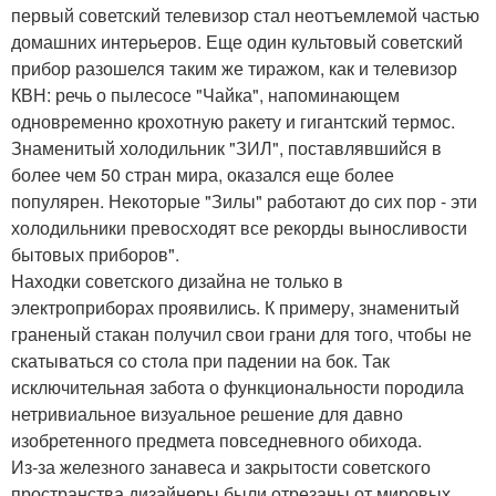
первый советский телевизор стал неотъемлемой частью
домашних интерьеров. Еще один культовый советский
прибор разошелся таким же тиражом, как и телевизор
КВН: речь о пылесосе "Чайка", напоминающем
одновременно крохотную ракету и гигантский термос.
Знаменитый холодильник "ЗИЛ", поставлявшийся в
более чем 50 стран мира, оказался еще более
популярен. Некоторые "Зилы" работают до сих пор - эти
холодильники превосходят все рекорды выносливости
бытовых приборов".
Находки советского дизайна не только в
электроприборах проявились. К примеру, знаменитый
граненый стакан получил свои грани для того, чтобы не
скатываться со стола при падении на бок. Так
исключительная забота о функциональности породила
нетривиальное визуальное решение для давно
изобретенного предмета повседневного обихода.
Из-за железного занавеса и закрытости советского
пространства дизайнеры были отрезаны от мировых