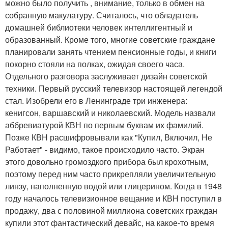
можно было получить , внимание, только в обмен на
собранную макулатуру. Считалось, что обладатель
домашней библиотеки человек интеллигентный и
образованный. Кроме того, многие советские граждане
планировали занять чтением пенсионные годы, и книги
покорно стояли на полках, ожидая своего часа.
Отдельного разговора заслуживает дизайн советской
техники. Первый русский телевизор настоящей легендой
стал. Изобрели его в Ленинграде три инженера:
кенигсон, варшавский и николаевский. Модель назвали
аббревиатурой КВН по первым буквам их фамилий.
Позже КВН расшифровывали как "Купил, Включил, Не
Работает" - видимо, такое происходило часто. Экран
этого довольно громоздкого прибора был крохотным,
поэтому перед ним часто прикрепляли увеличительную
линзу, наполненную водой или глицерином. Когда в 1948
году началось телевизионное вещание и КВН поступил в
продажу, два с половиной миллиона советских граждан
купили этот фантастический девайс, на какое-то время