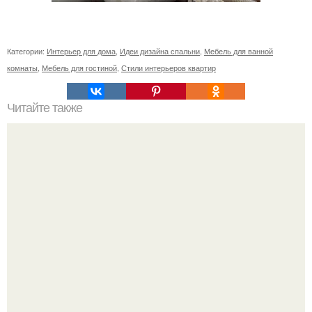
Категории:
Интерьер для дома
,
Идеи дизайна спальни
,
Мебель для ванной
комнаты
,
Мебель для гостиной
,
Стили интерьеров квартир
Читайте также
Вертикальная или горизонтальная плитка в ванной.
Горизонтальная или вертикальная укладка плитки: так ли
это важно