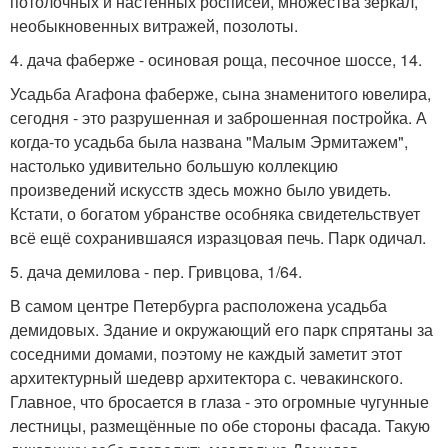
потолочных и настенных росписей, множества зеркал,
необыкновенных витражей, позолоты.
4. дача фаберже - осиновая роща, песочное шоссе, 14.
Усадьба Агафона фаберже, сына знаменитого ювелира,
сегодня - это разрушенная и заброшенная постройка. А
когда-то усадьба была названа "Малым Эрмитажем",
настолько удивительно большую коллекцию
произведений искусств здесь можно было увидеть.
Кстати, о богатом убранстве особняка свидетельствует
всё ещё сохранившаяся изразцовая печь. Парк одичал.
5. дача демилова - пер. Гривцова, 1/64.
В самом центре Петербурга расположена усадьба
демидовых. Здание и окружающий его парк спрятаны за
соседними домами, поэтому не каждый заметит этот
архитектурный шедевр архитектора с. чевакинского.
Главное, что бросается в глаза - это огромные чугунные
лестницы, размещённые по обе стороны фасада. Такую