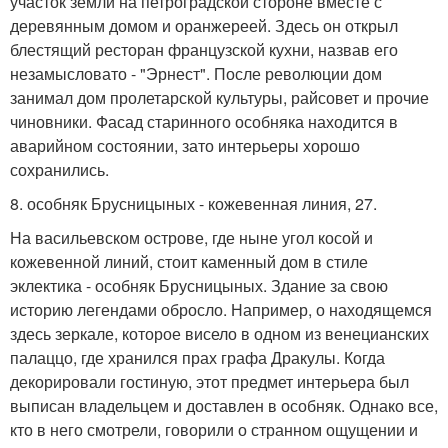
участок земли на петроградской стороне вместе с
деревянным домом и оранжереей. Здесь он открыл
блестящий ресторан французской кухни, назвав его
незамысловато - "Эрнест". После революции дом
занимал дом пролетарской культуры, райсовет и прочие
чиновники. Фасад старинного особняка находится в
аварийном состоянии, зато интерьеры хорошо
сохранились.
8. особняк Брусницыных - кожевенная линия, 27.
На васильевском острове, где ныне угол косой и
кожевенной линий, стоит каменный дом в стиле
эклектика - особняк Брусницыных. Здание за свою
историю легендами обросло. Например, о находящемся
здесь зеркале, которое висело в одном из венецианских
палаццо, где хранился прах графа Дракулы. Когда
декорировали гостиную, этот предмет интерьера был
выписан владельцем и доставлен в особняк. Однако все,
кто в него смотрели, говорили о странном ощущении и