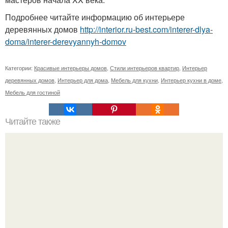
Подробнее читайте информацию об интерьере
деревянных домов
http://interior.ru-best.com/interer-dlya-
doma/interer-derevyannyh-domov
Категории:
Красивые интерьеры домов
,
Стили интерьеров квартир
,
Интерьер
деревянных домов
,
Интерьер для дома
,
Мебель для кухни
,
Интерьер кухни в доме
,
Мебель для гостиной
Читайте также
Вертикальная или горизонтальная плитка в ванной.
Горизонтальная или вертикальная укладка плитки: так ли