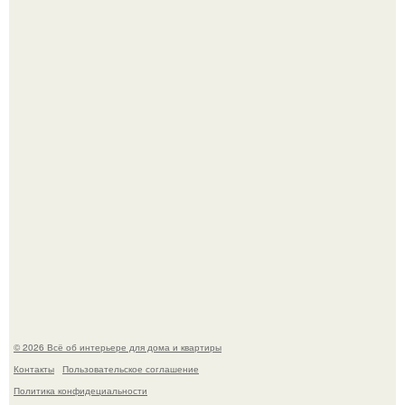
69-Летний житель Италии создал фальшивый античный
амфитеатр и долгое время успешно выдавал его за
настоящее историческое наследие.
Сокровища из Hoff.
© 2026 Всё об интерьере для дома и квартиры
Контакты
Пользовательское соглашение
Политика конфидециальности