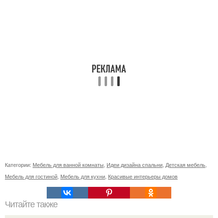
Категории:
Мебель для ванной комнаты
,
Идеи дизайна спальни
,
Детская мебель
,
Мебель для гостиной
,
Мебель для кухни
,
Красивые интерьеры домов
Читайте также