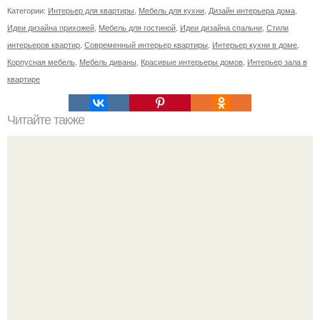
Категории:
Интерьер для квартиры
,
Мебель для кухни
,
Дизайн интерьера дома
,
Идеи дизайна прихожей
,
Мебель для гостиной
,
Идеи дизайна спальни
,
Стили
интерьеров квартир
,
Современный интерьер квартиры
,
Интерьер кухни в доме
,
Корпусная мебель
,
Мебель диваны
,
Красивые интерьеры домов
,
Интерьер зала в
квартире
Читайте также
6 распространенных ошибок в дизайне интерьера.