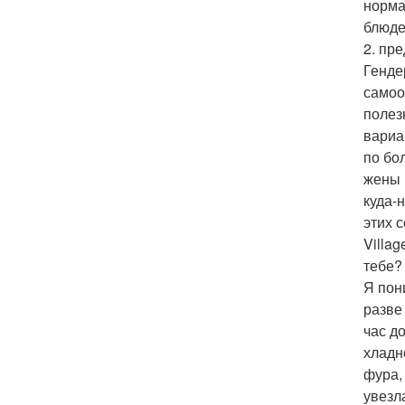
норма
блюде
2. пр
Генде
самоо
полез
вариа
по бо
жены 
куда-
этих с
Villa
тебе?
Я пон
разве
час д
хладн
фура,
увезл