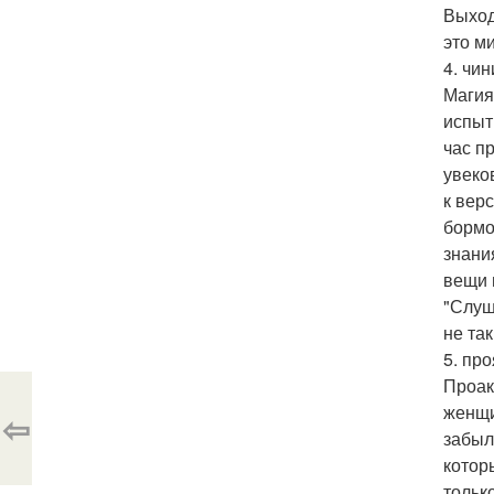
Выход
это м
4. чи
Магия
испыт
час п
увеко
к вер
бормо
знани
вещи 
"Слуш
не та
5. пр
Проак
женщи
⇦
забыл
котор
тольк