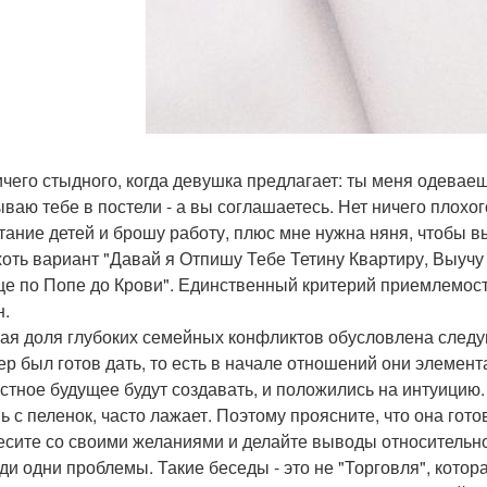
ичего стыдного, когда девушка предлагает: ты меня одеваеш
ываю тебе в постели - а вы соглашаетесь. Нет ничего плохог
тание детей и брошу работу, плюс мне нужна няня, чтобы в
хоть вариант "Давай я Отпишу Тебе Тетину Квартиру, Выучу
е по Попе до Крови". Единственный критерий приемлемост
н.
ая доля глубоких семейных конфликтов обусловлена следующ
ер был готов дать, то есть в начале отношений они элемент
стное будущее будут создавать, и положились на интуицию.
 с пеленок, часто лажает. Поэтому проясните, что она готов
есите со своими желаниями и делайте выводы относительно
ди одни проблемы. Такие беседы - это не "Торговля", кото