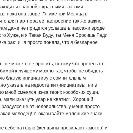
ыходит из ванной с красными глазами -
сь, пока она заорет "я уже три Месяца в
что для партнера ее настроение так же важно,
, вам даже не придется услышать пассажи вроде
о Хуже, и я Такая Буду, ты Меня Бросишь Ради
яка рак" и "я просто поняла, что я бездарное
 не можете ее бросить, потому что претесь от
бимой к лучшему можно так, чтобы не обидеть
бую благую инициативу с сомнительным
но указать на недостатки (инициативы, ни в
о мной смеялся из-за твоих кособоких суши.
, мальчика чуть удар не хватил". Хороший
 я раздулся не от недовольства, у меня просто
такая молодец! 7. оказывайте маленькие знаки
йте себе на горло (женщины презирают жмотов) и