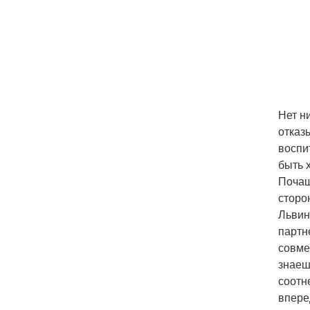
Нет н
отказ
воспи
быть 
Почащ
сторо
Львин
партн
совме
знаешь
соотн
впере