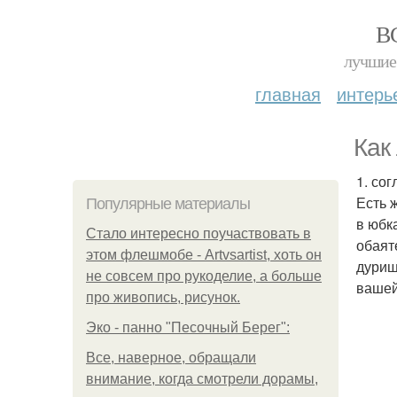
В
лучшие 
главная
интерь
Как
1. со
Есть 
Популярные материалы
в юбк
Стало интересно поучаствовать в
обаят
этом флешмобе - Artvsartist, хоть он
дурищ
не совсем про рукоделие, а больше
вашей
про живопись, рисунок.
Эко - панно "Песочный Берег":
Все, наверное, обращали
внимание, когда смотрели дорамы,