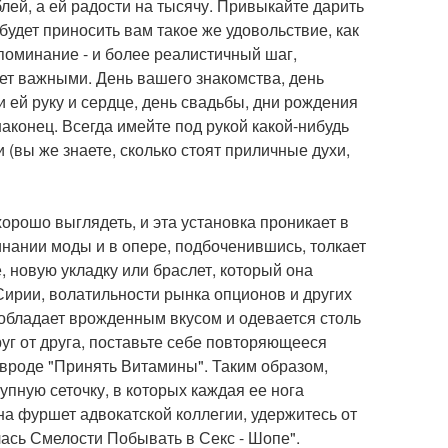
блей, а ей радости на тысячу. Привыкайте дарить
будет приносить вам такое же удовольствие, как
поминание - и более реалистичный шаг,
ает важными. День вашего знакомства, день
и ей руку и сердце, день свадьбы, дни рождения
наконец. Всегда имейте под рукой какой-нибудь
(вы же знаете, сколько стоят приличные духи,
рошо выглядеть, и эта установка проникает в
инании моды и в опере, подбоченившись, толкает
, новую укладку или браслет, который она
Сирии, волатильности рынка опционов и других
 обладает врожденным вкусом и одевается столь
руг от друга, поставьте себе повторяющееся
 вроде "Принять Витамины". Таким образом,
упную сеточку, в которых каждая ее нога
 на фуршет адвокатской коллегии, удержитесь от
ась Смелости Побывать в Секс - Шопе".