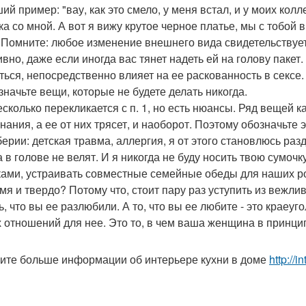
й пример: "вау, как это смело, у меня встал, и у моих колле
ка со мной. А вот я вижу крутое черное платье, мы с тобой 
 Помните: любое изменение внешнего вида свидетельствует
вно, даже если иногда вас тянет надеть ей на голову пакет.
ться, непосредственно влияет на ее раскованность в сексе.
означьте вещи, которые не будете делать никогда.
есколько перекликается с п. 1, но есть нюансы. Ряд вещей
нания, а ее от них трясет, и наоборот. Поэтому обозначьте э
ерии: детская травма, аллергия, я от этого становлюсь ра
 в голове не велят. И я никогда не буду носить твою сумочк
ами, устраивать совместные семейные обеды для наших ро
мя и твердо? Потому что, стоит пару раз уступить из вежли
ь, что вы ее разлюбили. А то, что вы ее любите - это краеу
 отношений для нее. Это то, в чем ваша женщина в принци
ите больше информации об интерьере кухни в доме
http://i