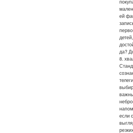
покуп
мален
ей фа
запис
перво
детей
досто
да? Д
8. хв
Станд
созна
телег
выбир
важны
небро
напом
если 
выгля
резки