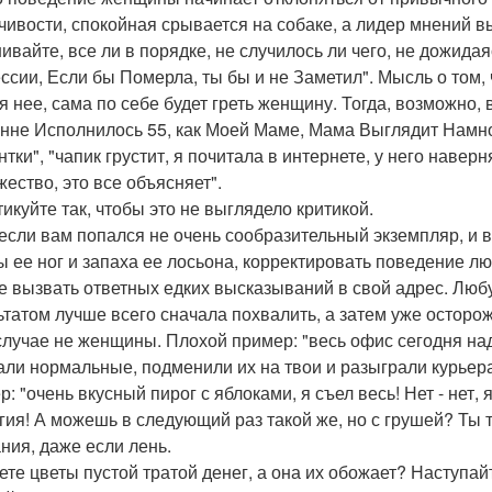
чивости, спокойная срывается на собаке, а лидер мнений в
ивайте, все ли в порядке, не случилось ли чего, не дожидая
ссии, Если бы Померла, ты бы и не Заметил". Мысль о том, 
ля нее, сама по себе будет греть женщину. Тогда, возможно
нне Исполнилось 55, как Моей Маме, Мама Выглядит Намног
тки", "чапик грустит, я почитала в интернете, у него наверн
жество, это все объясняет".
тикуйте так, чтобы это не выглядело критикой.
если вам попался не очень сообразительный экземпляр, и вы
 ее ног и запаха ее лосьона, корректировать поведение лю
не вызвать ответных едких высказываний в свой адрес. Лю
ьтатом лучше всего сначала похвалить, а затем уже осторож
случае не женщины. Плохой пример: "весь офис сегодня над
али нормальные, подменили их на твои и разыграли курьера
: "очень вкусный пирог с яблоками, я съел весь! Нет - нет,
гия! А можешь в следующий раз такой же, но с грушей? Ты 
ния, даже если лень.
ете цветы пустой тратой денег, а она их обожает? Наступа