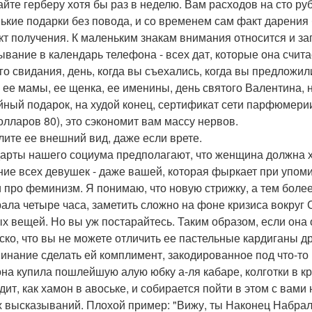
айте герберу хотя бы раз в неделю. Вам расходов на сто ру
ькие подарки без повода, и со временем сам факт дарения 
кт получения. К маленьким знакам внимания относится и за
ывание в календарь телефона - всех дат, которые она счит
го свидания, день, когда вы съехались, когда вы предложил
, ее мамы, ее щенка, ее именины, день святого Валентина, 
йный подарок, на худой конец, сертификат сети парфюмерии 
олларов 80), это сэкономит вам массу нервов.
алите ее внешний вид, даже если врете.
арты нашего социума предполагают, что женщина должна хо
ние всех девушек - даже вашей, которая фыркает при упом
и про феминизм. Я понимаю, что новую стрижку, а тем более
ала четыре часа, заметить сложно на фоне кризиса вокруг 
х вещей. Но вы уж постарайтесь. Таким образом, если она
ско, что вы не можете отличить ее пастельные кардиганы д
инание сделать ей комплимент, закодированное под что-то
она купила пошлейшую алую юбку а-ля кабаре, колготки в кр
дит, как хамон в авоське, и собирается пойти в этом с вами
х высказываний. Плохой пример: "Вижу, ты Наконец Набрал