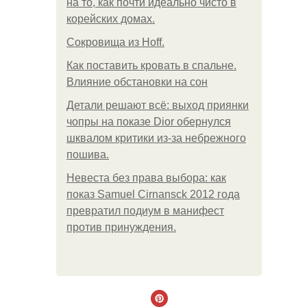
на то, как почти идеально чисто в
корейских домах.
Сокровища из Hoff.
Как поставить кровать в спальне.
Влияние обстановки на сон
Детали решают всё: выход приянки
чопры на показе Dior обернулся
шквалом критики из-за небрежного
пошива.
Невеста без права выбора: как
показ Samuel Cirnansck 2012 года
превратил подиум в манифест
против принуждения.