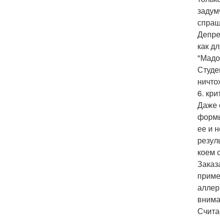
задум
спраш
Депре
как д
"Мадо
Студен
ничто
6. кри
Даже 
формы
ее и 
резул
коем 
Заказ
пример
аллер
внима
Счита