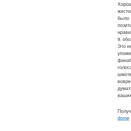
Хороши
жесто
было.
позити
нрави
9. об
Это н
упоми
фанаб
голоса
шмотк
вовре
думат
ваших
Получ
dome