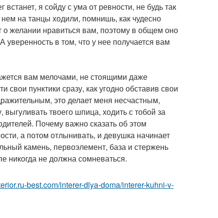
г встанет, я сойду с ума от ревности, не будь так
в нем на танцы ходили, помнишь, как чудесно
 о желании нравиться вам, поэтому в общем оно
 А уверенность в том, что у нее получается вам
 кажется вам мелочами, не стоящими даже
ти свои пунктики сразу, как угодно обставив свои
здражительным, это делает меня несчастным,
у, выгуливать твоего шпица, ходить с тобой за
дителей. Почему важно сказать об этом
вости, а потом отлынивать, и девушка начинает
гольный камень, первоэлемент, база и стержень
пе никогда не должна сомневаться.
nterior.ru-best.com/interer-dlya-doma/interer-kuhni-v-