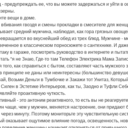
 - предупреждать ее, что вы можете задержаться и уйти в
изерны.
ните вещи в доме.
 вбивания гвоздя и смены прокладки в смесителе для жен
ывает средний мужчина, наблюдая, как гора грязных овоще
ревращается во вкуснейший обед из трех блюд. Мужчине - м
веченное в классическом порносюжете о сантехнике. И даже
стаку в гараже, посмотреть руководство в интернете и пыт
тать "я не Знаю, Где-то там Телефон Электрика Мама Запи
я того, как справиться с бытом, составляют часть мужского
в принципе не даны или неинтересны (большинство девуше
ай, Возьми Деньги в Тумбочке и Закажи тот Унитаз, Который
к Силен в Эстетике Интерьеров, как ты, Заодно и Туфли Се
оявляйте проактивную чуткость.
тивный - это антоним реактивного, то есть вы не реагирует
н чаще, чем у мужчин, меняется настроение, они придают
 через минуту. Поэтому мониторьте эту чувствительную сист
ый оказывает ощутимое влияние погода, освещенность, новос
о поведение женщины начинает отклоняться от привычного -