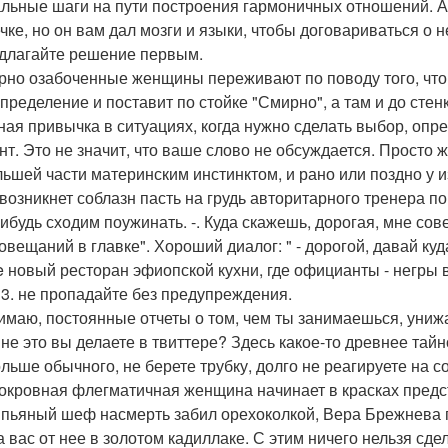
льные шаги на пути построения гармоничных отношений. А
чке, но он вам дал мозги и языки, чтобы договариваться о н
едлагайте решение первым.
рно озабоченные женщины переживают по поводу того, что за
пределение и поставит по стойке "Смирно", а там и до стен
ная привычка в ситуациях, когда нужно сделать выбор, опре
нт. Это не значит, что ваше слово не обсуждается. Просто
льшей части материнским инстинктом, и рано или поздно 
возникнет соблазн пасть на грудь авторитарного тренера по 
нибудь сходим поужинать. -. Куда скажешь, дорогая, мне сов
овещаний в главке". Хороший диалог: " - дорогой, давай куда
ge новый ресторан эфиопской кухни, где официанты - негры 
 3. не пропадайте без предупреждения.
имаю, постоянные отчеты о том, чем ты занимаешься, унижа
 не это вы делаете в твиттере? Здесь какое-то древнее тай
ольше обычного, не берете трубку, долго не реагируете на
окровная флегматичная женщина начинает в красках предст
 пьяный шеф насмерть забил орехоколкой, Вера Брежнева 
а вас от нее в золотом кадиллаке. С этим ничего нельзя сд