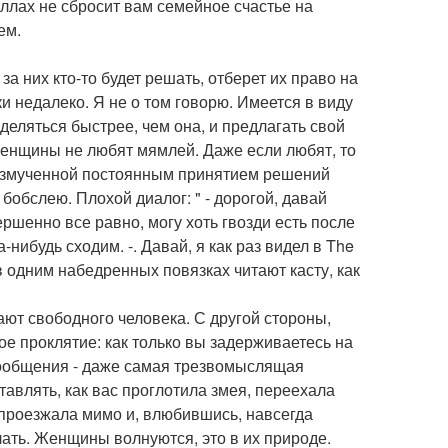
ллах не сбросит вам семейное счастье на
ем.
 них кто-то будет решать, отберет их право на
ки недалеко. Я не о том говорю. Имеется в виду
деляться быстрее, чем она, и предлагать свой
 женщины не любят мямлей. Даже если любят, то
у измученной постоянным принятием решений
бобслею. Плохой диалог: " - дорогой, давай
ершенно все равно, могу хоть гвозди есть после
-нибудь сходим. -. Давай, я как раз видел в The
в одним набедренных повязках читают касту, как
ют свободного человека. С другой стороны,
ное проклятие: как только вы задерживаетесь на
 сообщения - даже самая трезвомыслящая
авлять, как вас проглотила змея, переехала
проезжала мимо и, влюбившись, навсегда
елать. Женщины волнуются, это в их природе.