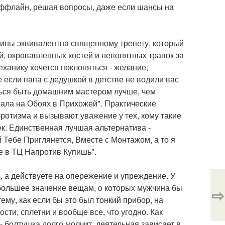
 оффлайн, решая вопросы, даже если шансы на
щины эквивалентна священному трепету, который
й, окровавленных костей и непонятных травок за
еханику хочется поклоняться - желание,
 если папа с дедушкой в детстве не водили вас
аться быть домашним мастером лучше, чем
сала на Обоях в Прихожей". Практические
 эротизма и вызывают уважение у тех, кому такие
к. Единственная лучшая альтернатива -
 Тебе Приглянется, Вместе с Монтажом, а то я
бе в ТЦ Напротив Купишь".
е, а действуете на опережение и упреждение. У
 большее значение вещам, о которых мужчина бы
⇨
ему, как если бы это был тонкий прибор, на
ти, сплетни и вообще все, что угодно. Как
 болтушка долго молчит, деятельная зависает в