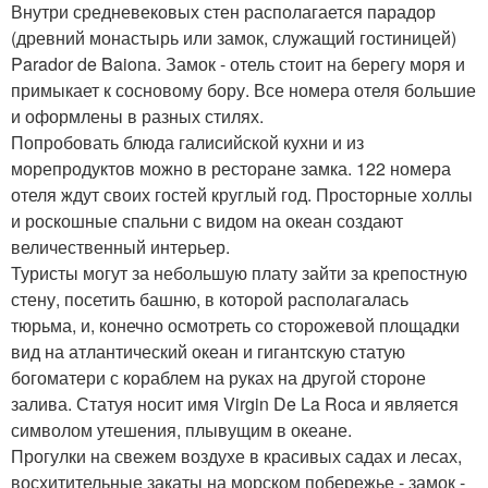
Внутри средневековых стен располагается парадор
(древний монастырь или замок, служащий гостиницей)
Parador de Baiona. Замок - отель стоит на берегу моря и
примыкает к сосновому бору. Все номера отеля большие
и оформлены в разных стилях.
Попробовать блюда галисийской кухни и из
морепродуктов можно в ресторане замка. 122 номера
отеля ждут своих гостей круглый год. Просторные холлы
и роскошные спальни с видом на океан создают
величественный интерьер.
Туристы могут за небольшую плату зайти за крепостную
стену, посетить башню, в которой располагалась
тюрьма, и, конечно осмотреть со сторожевой площадки
вид на атлантический океан и гигантскую статую
богоматери с кораблем на руках на другой стороне
залива. Статуя носит имя Virgin De La Roca и является
символом утешения, плывущим в океане.
Прогулки на свежем воздухе в красивых садах и лесах,
восхитительные закаты на морском побережье - замок -