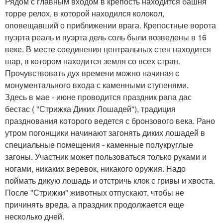
Рядом с главным входом в крепость находится башня
торре релох, в которой находился колокол,
оповещавший о приближении врага. Крепостные ворота
пуэрта реаль и пуэрта дель соль были возведены в 16
веке. В месте соединения центральных стен находится
шар, в котором находится земля со всех стран.
Прочувствовать дух времени можно начиная с
монументального входа с каменными ступенями.
Здесь в мае - июне проводится праздник рапа дас
бестас ( "Стрижка Диких Лошадей"), традиция
празднования которого ведется с бронзового века. Рано
утром погонщики начинают загонять диких лошадей в
специальные помещения - каменные полукруглые
загоны. Участник может пользоваться только руками и
ногами, никаких веревок, никакого оружия. Надо
поймать дикую лошадь и отстричь клок с гривы и хвоста.
После "Стрижки" животных отпускают, чтобы не
причинять вреда, а праздник продолжается еще
несколько дней.