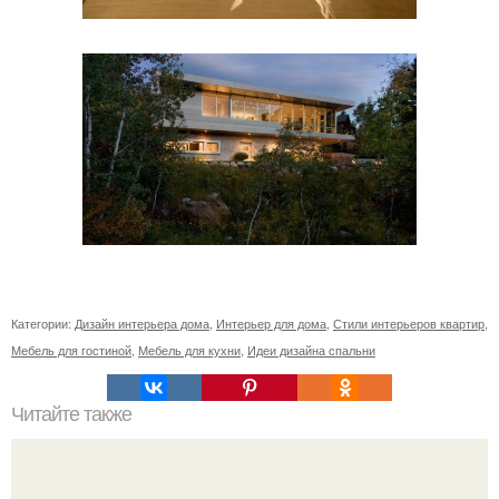
Категории:
Дизайн интерьера дома
,
Интерьер для дома
,
Стили интерьеров квартир
,
Мебель для гостиной
,
Мебель для кухни
,
Идеи дизайна спальни
Читайте также