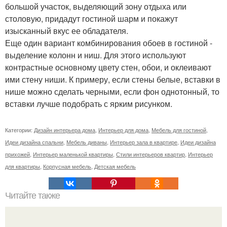
большой участок, выделяющий зону отдыха или
столовую, придадут гостиной шарм и покажут
изысканный вкус ее обладателя.
Еще один вариант комбинирования обоев в гостиной -
выделение колонн и ниш. Для этого используют
контрастные основному цвету стен, обои, и оклеивают
ими стену ниши. К примеру, если стены белые, вставки в
нише можно сделать черными, если фон однотонный, то
вставки лучше подобрать с ярким рисунком.
Категории:
Дизайн интерьера дома
,
Интерьер для дома
,
Мебель для гостиной
,
Идеи дизайна спальни
,
Мебель диваны
,
Интерьер зала в квартире
,
Идеи дизайна
прихожей
,
Интерьер маленькой квартиры
,
Стили интерьеров квартир
,
Интерьер
для квартиры
,
Корпусная мебель
,
Детская мебель
Читайте также