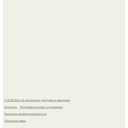
Квартира дипломата. Дизайнер Татьяна Сорокина -
Ильина создала классический интерьер для возрастной
пары в квартире площадью 82, 5 кв.
Моё знакомство с михайловским замком - и я в восторге!
© 2026 Всё об интерьере для дома и квартиры
Контакты
Пользовательское соглашение
Политика конфидециальности
Обратная связь