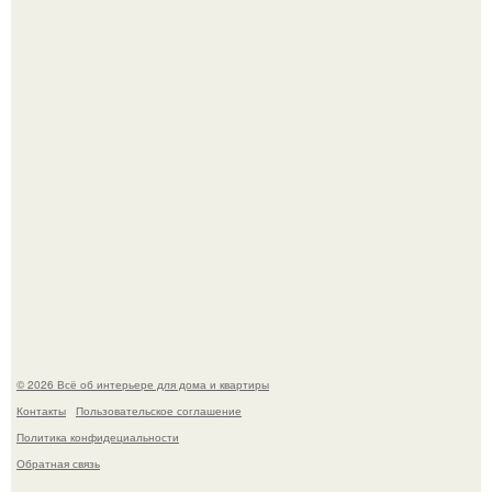
настоящее историческое наследие.
Невеста без права выбора: как показ Samuel Cirnansck
2012 года превратил подиум в манифест против
принуждения.
© 2026 Всё об интерьере для дома и квартиры
Контакты
Пользовательское соглашение
Политика конфидециальности
Обратная связь