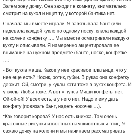
Затем зову дочку. Она заходит в комнату, внимательно
смотрит на кукол и ищет ту, у которой бантика нет.
Сначала мы вместе играли. Я завязывала бант (или
надевала каждой кукле по одному носку, клала каждой
на колени конфетку …. Мы вместе осматривали каждую
куклу и описывали. Я намеренно акцентировала ее
внимание на нужном предмете (банте, носке, конфетке
…:
- Вот кукла маша. Какое у нее красивое платьице, что у
нее еще есть? Носик, ротик, губки. В руках она конфетку
держит. Ой, смотри, у куклы кати тоже в руках конфета. И
у куклы Любы тоже. А вот у пупса Миши конфеты нет.
Ой-ой-ой! У всех есть, а у него нет. Надо и ему дать
конфету (повязать бант, надеть носочек …).
"Как говорит корова? У нас есть книжка. Там очень
красочные рисунки известных нам животных и птиц. Я
сажаю дочку на колени и мы начинаем рассматривать