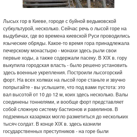
Лысых гор в Киеве, городе с буйной ведьмовской
субкультурой, несколько. Сейчас речь о лысой горе на
выдубичах, где во времена киевской Руси проводились
языческие обряды. Какое-то время гора принадлежала
печерскому монастырю - монахи здесь рыли свои
первые ходы, а также содержали пасеку. В XIX в. гору
выкупила городская власть - было решено установить
здесь военные укрепления. Построили лысогорский
форт. На всех холмах на лысой горе станьте и звучно
попрыгайте - вы услышите, что под вами пустота: это
вал высотой от 10 до 12 м, коих здесь несколько. Валы
соединены тоннелями, и вообще форт представляет
собой сложную систему бастионов и равелинов. В
подземных казармах могло разметиться до нескольких
тысяч солдат. В конце XIX в. здесь казнили
государственных преступников - на горе были