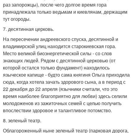
раз запорожцы), после чего долгое время гора
принадлежала только ведьмам и киевлянам, держащим
тут огороды.
7. десятинная церковь.
На пересечении андреевского спуска, десятинной и
владимирской улиц находится старокиевская гора.
Место великой биоэнергетической силы - со слов
знающих людей. Рядом с десятинной церковью (от
которой остался только фундамент) находилось
языческое капище - будто сама княгиня Ольга приходила
сюда, когда хотела зачать здорового сына, а в период с
22 декабря до 22 апреля (язычники считали, что это
время наиболее благоприятно для любви) здесь селили
молодоженов из зажиточных семей с целью получить
впослествии здоровое и талантливое потомство.
8. зеленый театр.
Облагороженный ныне зеленый театр (парковая дорога,