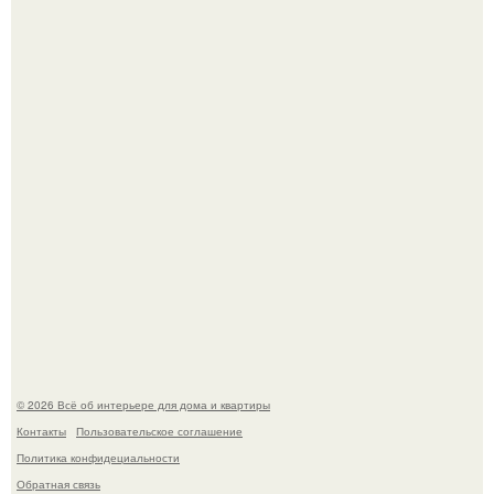
Кёнигсберг. Интерьер дома студенческого братства
"Германия".
Это жилой комплекс в Париже, в пригороде нуази - ле -
гран.
© 2026 Всё об интерьере для дома и квартиры
Контакты
Пользовательское соглашение
Политика конфидециальности
Обратная связь