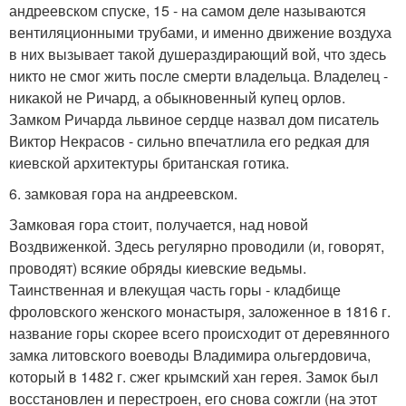
андреевском спуске, 15 - на самом деле называются
вентиляционными трубами, и именно движение воздуха
в них вызывает такой душераздирающий вой, что здесь
никто не смог жить после смерти владельца. Владелец -
никакой не Ричард, а обыкновенный купец орлов.
Замком Ричарда львиное сердце назвал дом писатель
Виктор Некрасов - сильно впечатлила его редкая для
киевской архитектуры британская готика.
6. замковая гора на андреевском.
Замковая гора стоит, получается, над новой
Воздвиженкой. Здесь регулярно проводили (и, говорят,
проводят) всякие обряды киевские ведьмы.
Таинственная и влекущая часть горы - кладбище
фроловского женского монастыря, заложенное в 1816 г.
название горы скорее всего происходит от деревянного
замка литовского воеводы Владимира ольгердовича,
который в 1482 г. сжег крымский хан герея. Замок был
восстановлен и перестроен, его снова сожгли (на этот