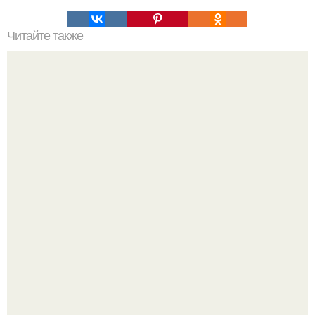
Читайте также
Лофт в Праге для молодого хозяина ч. 1.
Откуда у дизайнера так много идей?