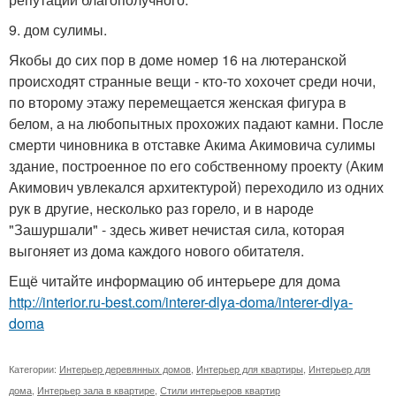
9. дом сулимы.
Якобы до сих пор в доме номер 16 на лютеранской
происходят странные вещи - кто-то хохочет среди ночи,
по второму этажу перемещается женская фигура в
белом, а на любопытных прохожих падают камни. После
смерти чиновника в отставке Акима Акимовича сулимы
здание, построенное по его собственному проекту (Аким
Акимович увлекался архитектурой) переходило из одних
рук в другие, несколько раз горело, и в народе
"Зашуршали" - здесь живет нечистая сила, которая
выгоняет из дома каждого нового обитателя.
Ещё читайте информацию об интерьере для дома
http://interior.ru-best.com/interer-dlya-doma/interer-dlya-
doma
Категории:
Интерьер деревянных домов
,
Интерьер для квартиры
,
Интерьер для
дома
,
Интерьер зала в квартире
,
Стили интерьеров квартир