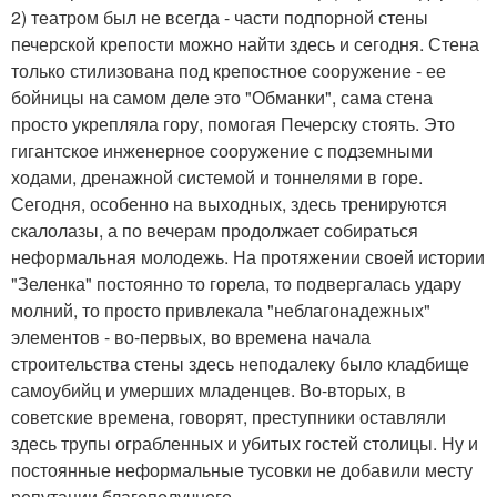
2) театром был не всегда - части подпорной стены
печерской крепости можно найти здесь и сегодня. Стена
только стилизована под крепостное сооружение - ее
бойницы на самом деле это "Обманки", сама стена
просто укрепляла гору, помогая Печерску стоять. Это
гигантское инженерное сооружение с подземными
ходами, дренажной системой и тоннелями в горе.
Сегодня, особенно на выходных, здесь тренируются
скалолазы, а по вечерам продолжает собираться
неформальная молодежь. На протяжении своей истории
"Зеленка" постоянно то горела, то подвергалась удару
молний, то просто привлекала "неблагонадежных"
элементов - во-первых, во времена начала
строительства стены здесь неподалеку было кладбище
самоубийц и умерших младенцев. Во-вторых, в
советские времена, говорят, преступники оставляли
здесь трупы ограбленных и убитых гостей столицы. Ну и
постоянные неформальные тусовки не добавили месту
репутации благополучного.