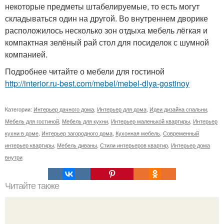
некоторые предметы штабелируемые, то есть могут
складываться один на другой. Во внутреннем дворике
расположилось несколько зон отдыха мебель лёгкая и
компактная зелёный рай стол для посиделок с шумной
компанией.
Подробнее читайте о мебели для гостиной
http://interior.ru-best.com/mebel/mebel-dlya-gostinoy
Категории:
Интерьер дачного дома
,
Интерьер для дома
,
Идеи дизайна спальни
,
Мебель для гостиной
,
Мебель для кухни
,
Интерьер маленькой квартиры
,
Интерьер
кухни в доме
,
Интерьер загородного дома
,
Кухонная мебель
,
Современный
интерьер квартиры
,
Мебель диваны
,
Стили интерьеров квартир
,
Интерьер дома
внутри
Читайте также