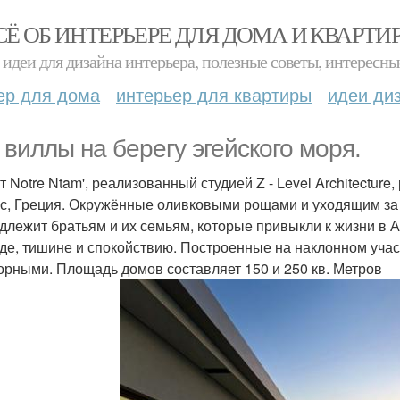
СЁ ОБ ИНТЕРЬЕРЕ ДЛЯ ДОМА И КВАРТИ
идеи для дизайна интерьера, полезные советы, интересны
ер для дома
интерьер для квартиры
идеи ди
 виллы на берегу эгейского моря.
т Notre Ntam', реализованный студией Z - Level Architectur
с, Греция. Окружённые оливковыми рощами и уходящим за 
длежит братьям и их семьям, которые привыкли к жизни в 
де, тишине и спокойствию. Построенные на наклонном уча
орными. Площадь домов составляет 150 и 250 кв. Метров