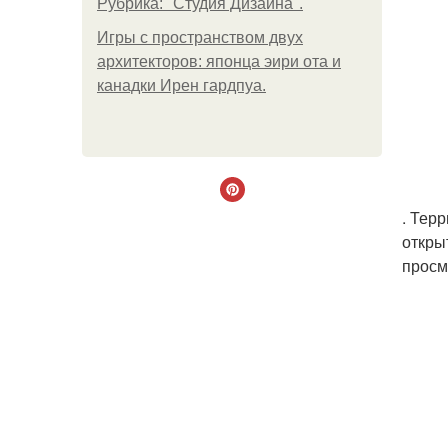
Рубрика: "Студия Дизайна".
Игры с пространством двух
архитекторов: японца эири ота и
канадки Ирен гардпуа.
. Тер
откры
просм