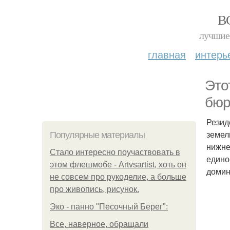
В
лучшие 
главная
интерь
Это
бюро
Резид
земел
Популярные материалы
нижне
Стало интересно поучаствовать в
едино
этом флешмобе - Artvsartist, хоть он
домин
не совсем про рукоделие, а больше
про живопись, рисунок.
Эко - панно "Песочный Берег":
Все, наверное, обращали