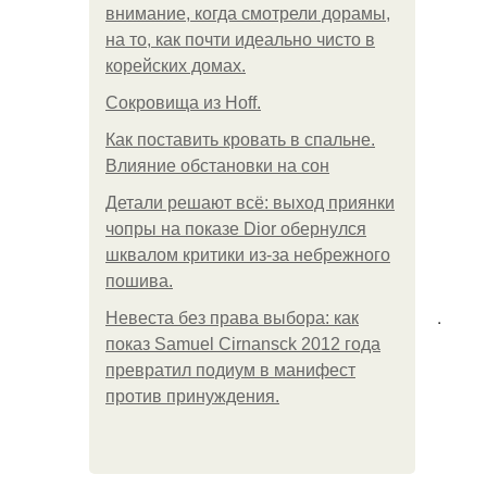
внимание, когда смотрели дорамы,
на то, как почти идеально чисто в
корейских домах.
Сокровища из Hoff.
Как поставить кровать в спальне.
Влияние обстановки на сон
Детали решают всё: выход приянки
чопры на показе Dior обернулся
шквалом критики из-за небрежного
пошива.
.
Невеста без права выбора: как
показ Samuel Cirnansck 2012 года
превратил подиум в манифест
против принуждения.