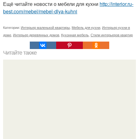
Ещё читайте новости о мебели для кухни
http://interior.ru-
best.com/mebel/mebel-dlya-kuhni
Категории:
Интерьер маленькой квартиры
,
Мебель для кухни
,
Интерьер кухни в
доме
,
Интерьер деревянных домов
,
Кухонная мебель
,
Стили интерьеров квартир
Читайте также
Дизайн летней веранды: идеи по оформлению и отделке.