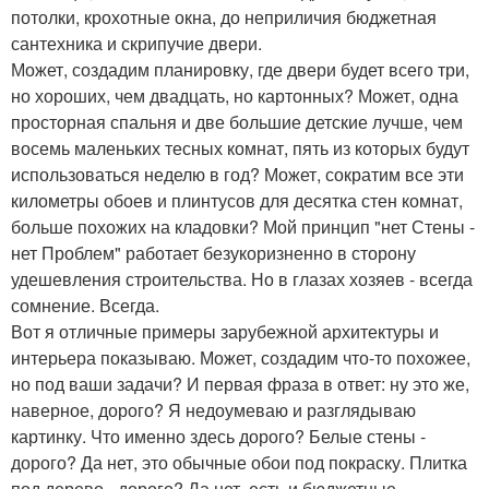
потолки, крохотные окна, до неприличия бюджетная
сантехника и скрипучие двери.
Может, создадим планировку, где двери будет всего три,
но хороших, чем двадцать, но картонных? Может, одна
просторная спальня и две большие детские лучше, чем
восемь маленьких тесных комнат, пять из которых будут
использоваться неделю в год? Может, сократим все эти
километры обоев и плинтусов для десятка стен комнат,
больше похожих на кладовки? Мой принцип "нет Стены -
нет Проблем" работает безукоризненно в сторону
удешевления строительства. Но в глазах хозяев - всегда
сомнение. Всегда.
Вот я отличные примеры зарубежной архитектуры и
интерьера показываю. Может, создадим что-то похожее,
но под ваши задачи? И первая фраза в ответ: ну это же,
наверное, дорого? Я недоумеваю и разглядываю
картинку. Что именно здесь дорого? Белые стены -
дорого? Да нет, это обычные обои под покраску. Плитка
под дерево - дорого? Да нет, есть и бюджетные