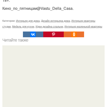
18+.
Кино_по_пятницам@Vastu_Della_Casa.
Категории:
Интерьер для дома
,
Дизайн интерьера дома
,
Интерьер квартиры
студии
,
Мебель для кухни
,
Идеи дизайна спальни
,
Интерьер маленькой квартиры
Читайте также
Гардеробная из гипсокартона.