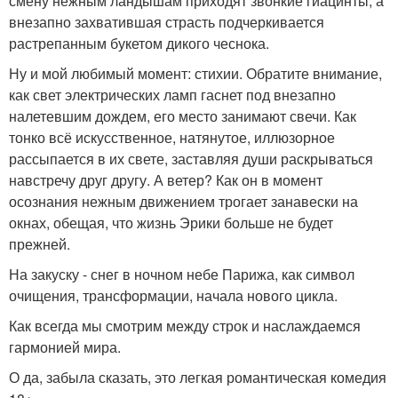
смену нежным ландышам приходят звонкие гиацинты, а
внезапно захватившая страсть подчеркивается
растрепанным букетом дикого чеснока.
Ну и мой любимый момент: стихии. Обратите внимание,
как свет электрических ламп гаснет под внезапно
налетевшим дождем, его место занимают свечи. Как
тонко всё искусственное, натянутое, иллюзорное
рассыпается в их свете, заставляя души раскрываться
навстречу друг другу. А ветер? Как он в момент
осознания нежным движением трогает занавески на
окнах, обещая, что жизнь Эрики больше не будет
прежней.
На закуску - снег в ночном небе Парижа, как символ
очищения, трансформации, начала нового цикла.
Как всегда мы смотрим между строк и наслаждаемся
гармонией мира.
О да, забыла сказать, это легкая романтическая комедия