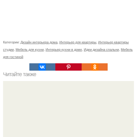
Категории:
Дизайн интерьера дома
,
Интерьер для квартиры
,
Интерьер квартиры
студии
,
Мебель для кухни
,
Интерьер кухни в доме
,
Идеи дизайна спальни
,
Мебель
для гостиной
Читайте также
Плитка для печки в доме. Плитка для печи и камина -