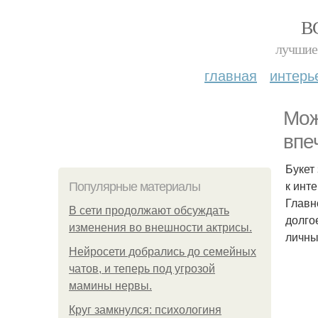
В
лучшие 
главная
интерь
Мож
впе
Букет
к инт
Популярные материалы
Главн
В сети продолжают обсуждать
долго
изменения во внешности актрисы.
личны
Нейросети добрались до семейных
чатов, и теперь под угрозой
мамины нервы.
Круг замкнулся: психологиня