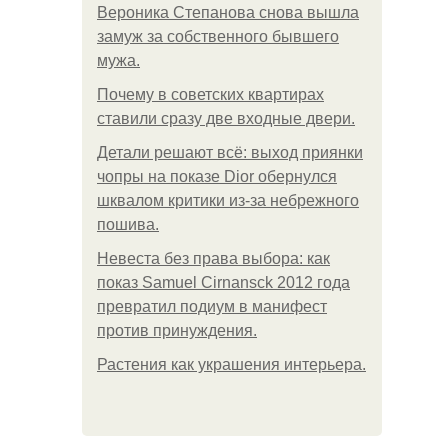
Вероника Степанова снова вышла
замуж за собственного бывшего
мужа.
Почему в советских квартирах
ставили сразу две входные двери.
Детали решают всё: выход приянки
чопры на показе Dior обернулся
шквалом критики из-за небрежного
пошива.
Невеста без права выбора: как
показ Samuel Cirnansck 2012 года
превратил подиум в манифест
против принуждения.
Растения как украшения интерьера.