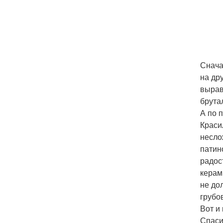
Снача
на др
вырав
брута
А по 
Краси
несло
патин
радос
керам
не до
грубо
Вот и 
Спаси