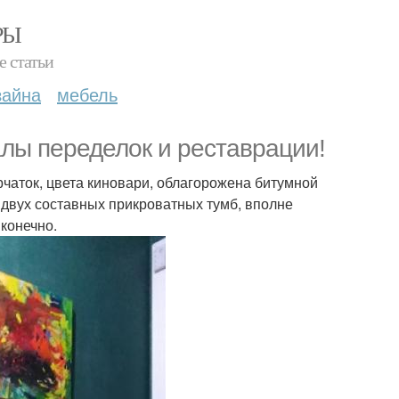
РЫ
е статьи
зайна
мебель
лы переделок и реставрации!
ерчаток, цвета киновари, облагорожена битумной
 двух составных прикроватных тумб, вполне
конечно.