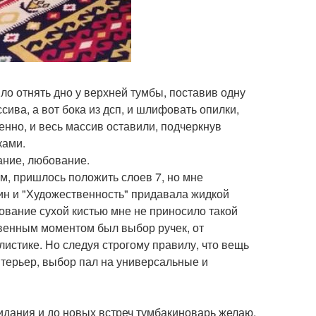
о отнять дно у верхней тумбы, поставив одну
сива, а вот бока из дсп, и шлифовать опилки,
нно, и весь массив оставили, подчеркнув
ками.
ание, любование.
ом, пришлось положить слоев 7, но мне
ин и "Художественность" придавала жидкой
рование сухой кистью мне не приносило такой
овенным моментом был выбор ручек, от
истике. Но следуя строгому правилу, что вещь
интерьер, выбор пал на универсальные и
идания и до новых встреч тумбакиноварь желаю.