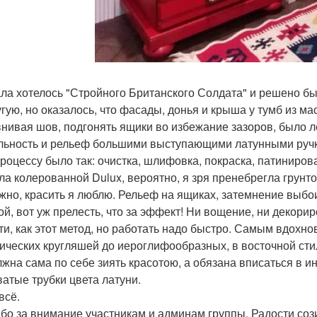
ла хотелось "Стройного Британского Солдата" и решено был
угую, но оказалось, что фасады, донья и крыша у тумб из мас
нивая шов, подгонять ящики во избежание зазоров, было ле
льность и рельеф большими выступающими латунными руч
процессу было так: очистка, шлифовка, покраска, патиниров
ла колерованной Dulux, вероятно, я зря пренебрегла грунт
жно, красить я люблю. Рельеф на ящиках, затемнение выбо
ой, вот уж прелесть, что за эффект! Ни вощение, ни декори
ти, как этот метод, но работать надо быстро. Самым вдохн
ических кругляшей до иероглифообразных, в восточной стил
лжна сама по себе зиять красотою, а обязана вписаться в 
ватые трубки цвета латуни.
всё.
бо за внимание участникам и админам группы. Радости соз