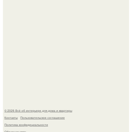
Визуализация квартиры в ЖК "Булычев".
Откуда у дизайнера так много идей?
© 2026 Всё об интерьере для дома и квартиры
Контакты
Пользовательское соглашение
Политика конфидециальности
Обратная связь