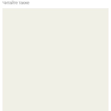
Читайте также
10 чудес России.
Три инструмента, которые реально связывают квартиру
в единое целое - и ни один из них не требует сносить
стены.