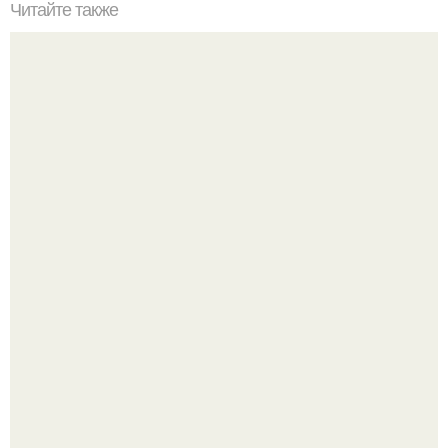
Читайте также
Дом в сердце дикой природы в Словении.
Визуализация квартиры в ЖК "Булычев".