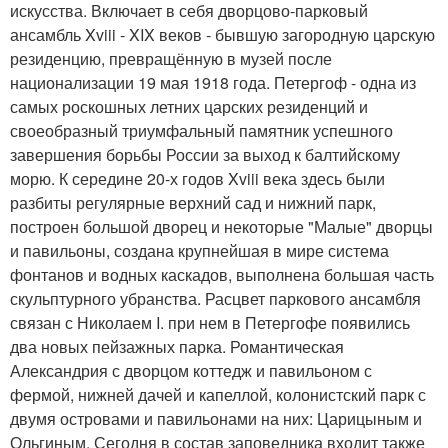
искусства. Включает в себя дворцово-парковый
ансамбль Xviii - XIX веков - бывшую загородную царскую
резиденцию, превращённую в музей после
национализации 19 мая 1918 года. Петергоф - одна из
самых роскошных летних царских резиденций и
своеобразный триумфальный памятник успешного
завершения борьбы России за выход к балтийскому
морю. К середине 20-х годов Xviii века здесь были
разбиты регулярные верхний сад и нижний парк,
построен большой дворец и некоторые "Малые" дворцы
и павильоны, создана крупнейшая в мире система
фонтанов и водных каскадов, выполнена большая часть
скульптурного убранства. Расцвет паркового ансамбля
связан с Николаем I. при нем в Петергофе появились
два новых пейзажных парка. Романтическая
Александрия с дворцом коттедж и павильоном с
фермой, нижней дачей и капеллой, колонистский парк с
двумя островами и павильонами на них: Царицыным и
Ольгиным. Сегодня в состав заповедника входит также