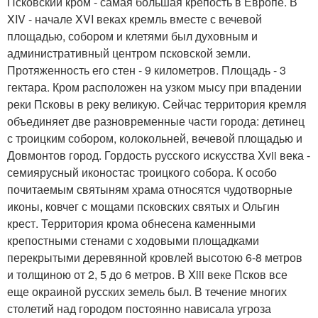
Псковский кром - самая большая крепость в Европе. В
XIV - начале XVI веках кремль вместе с вечевой
площадью, собором и клетями был духовным и
административный центром псковской земли.
Протяженность его стен - 9 километров. Площадь - 3
гектара. Кром расположен на узком мысу при впадении
реки Псковы в реку великую. Сейчас территория кремля
объединяет две разновременные части города: детинец
с троицким собором, колокольней, вечевой площадью и
Довмонтов город. Гордость русского искусства Xvii века -
семиярусный иконостас троицкого собора. К особо
почитаемым святыням храма относятся чудотворные
иконы, ковчег с мощами псковских святых и Ольгин
крест. Территория крома обнесена каменными
крепостными стенами с ходовыми площадками
перекрытыми деревянной кровлей высотою 6-8 метров
и толщиною от 2, 5 до 6 метров. В Xiii веке Псков все
еще окраиной русских земель был. В течение многих
столетий над городом постоянно нависала угроза