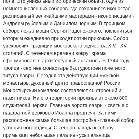
поле. Это уникальный исторический объект, один из
немногочисленных соборов, где сохранился иконостас,
расписанный величайшими мастерами - иконописцами -
Андреем рублевым и Даниилом черным. В троицком
соборе лежат мощи Сергия Радонежского, поклониться
которым ежедневно приходят сотни прихожан. Собор
увековечил традиции московского зодчества XIV - XV
столетий. С течением времени вокруг храма
сформировался архитектурный ансамбль. В 1744 году
троице - сергиев монастырь был удостоен почётного
титула лавры. Сегодня это действующий мужской
монастырь, духовный центр православной России.
Монастырский комплекс составляют 45 строений и
памятников. На его территории проживают около 300
служителей церкви. Главные ворота лавры - святые с
надвратной церковью Иоанна предтечи. За ними
расположена самая большая постройка - главный собор
успения богородицы. С северо-запада к собору
примыкает небольшая палатка - усыпальница