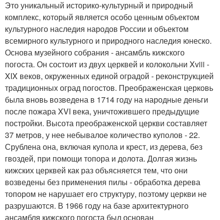
Это уникальный историко-культурный и природный
комплекс, который является особо ценным объектом
культурного наследия народов России и объектом
всемирного культурного и природного наследия юнеско.
Основа музейного собрания - ансамбль кижского
погоста. Он состоит из двух церквей и колокольни Xviii -
XIX веков, окруженных единой оградой - реконструкцией
традиционных оград погостов. Преображенская церковь
была вновь возведена в 1714 году на народные деньги
после пожара XVI века, уничтожившего предыдущие
постройки. Высота преображенской церкви составляет
37 метров, у нее небывалое количество куполов - 22.
Срублена она, включая купола и крест, из дерева, без
гвоздей, при помощи топора и долота. Долгая жизнь
кижских церквей как раз объясняется тем, что они
возведены без применения пилы - обработка дерева
топором не нарушает его структуру, поэтому церкви не
разрушаются. В 1966 году на базе архитектурного
ансамбля кижского погоста был основан