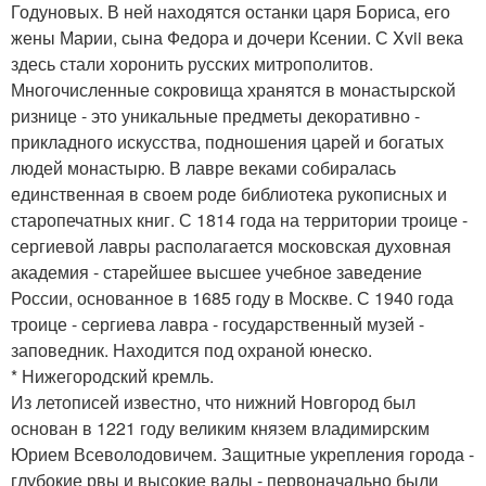
Годуновых. В ней находятся останки царя Бориса, его
жены Марии, сына Федора и дочери Ксении. С Xvii века
здесь стали хоронить русских митрополитов.
Многочисленные сокровища хранятся в монастырской
ризнице - это уникальные предметы декоративно -
прикладного искусства, подношения царей и богатых
людей монастырю. В лавре веками собиралась
единственная в своем роде библиотека рукописных и
старопечатных книг. С 1814 года на территории троице -
сергиевой лавры располагается московская духовная
академия - старейшее высшее учебное заведение
России, основанное в 1685 году в Москве. С 1940 года
троице - сергиева лавра - государственный музей -
заповедник. Находится под охраной юнеско.
* Нижегородский кремль.
Из летописей известно, что нижний Новгород был
основан в 1221 году великим князем владимирским
Юрием Всеволодовичем. Защитные укрепления города -
глубокие рвы и высокие валы - первоначально были