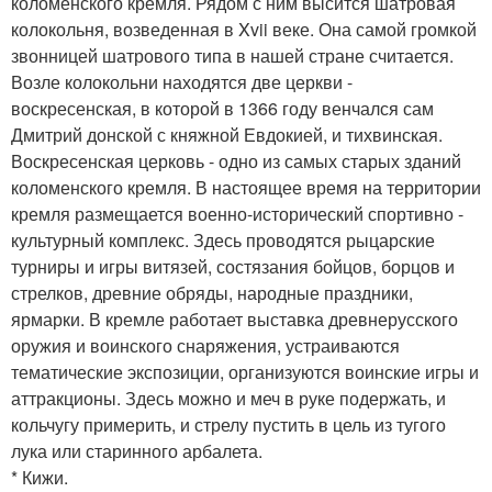
коломенского кремля. Рядом с ним высится шатровая
колокольня, возведенная в Xvii веке. Она самой громкой
звонницей шатрового типа в нашей стране считается.
Возле колокольни находятся две церкви -
воскресенская, в которой в 1366 году венчался сам
Дмитрий донской с княжной Евдокией, и тихвинская.
Воскресенская церковь - одно из самых старых зданий
коломенского кремля. В настоящее время на территории
кремля размещается военно-исторический спортивно -
культурный комплекс. Здесь проводятся рыцарские
турниры и игры витязей, состязания бойцов, борцов и
стрелков, древние обряды, народные праздники,
ярмарки. В кремле работает выставка древнерусского
оружия и воинского снаряжения, устраиваются
тематические экспозиции, организуются воинские игры и
аттракционы. Здесь можно и меч в руке подержать, и
кольчугу примерить, и стрелу пустить в цель из тугого
лука или старинного арбалета.
* Кижи.