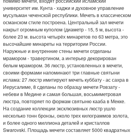
помимо мечети, входят российский исламский
университет им. Кунта - хаджи и духовное управление
мусульман чеченской республики. Мечеть в классическом
османском стиле построена. Центральный зал мечети
накрыт огромным куполом (диаметр - 15, 5 м, высота -
более 23 м. высота четырёх минаретов по 63 метра, это
высочайшие минареты на территории России.
Наружные и внутренние стены мечети отделаны
мрамором - травертином, а интерьер декорирован
белым мрамором. 36 люстр, установленных в мечети,
своими формами напоминают три главные святыни
ислама: 27 люстр имитируют мечеть куббату - ас сахра в
Иерусалиме, 8 сделаны по образцу мечети Ровзату -
небеви в Медине и самая большая, восьмиметровая
люстра, повторяет по формам святыню кааба в Мекке.
На создание коллекции эксклюзивных люстр ушло
несколько тонн бронзы, около трех килограммов золота,
и более одного миллиона деталей и кристаллов
Swarovski. Площадь мечети составляет 5000 квадратных