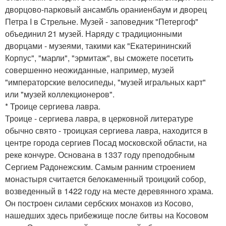
дворцово-парковый ансамбль ораниенбаум и дворец
Петра I в Стрельне. Музей - заповедник "Петергоф"
объединил 21 музей. Наряду с традиционными
дворцами - музеями, такими как "Екатерининский
Корпус", "марли", "эрмитаж", вы сможете посетить
совершенно неожиданные, например, музей
"императорские велосипеды, "музей игральных карт"
или "музей коллекционеров".
* Троице сергиева лавра.
Троице - сергиева лавра, в церковной литературе
обычно свято - троицкая сергиева лавра, находится в
центре города сергиев Посад московской области, на
реке кончуре. Основана в 1337 году преподобным
Сергием Радонежским. Самым ранним строением
монастыря считается белокаменный троицкий собор,
возведенный в 1422 году на месте деревянного храма.
Он построен силами сербских монахов из Косово,
нашедших здесь прибежище после битвы на Косовом