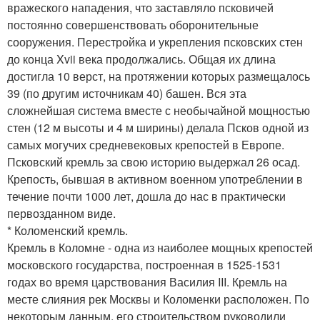
вражеского нападения, что заставляло псковичей
постоянно совершенствовать оборонительные
сооружения. Перестройка и укрепления псковских стен
до конца Xvii века продолжались. Общая их длина
достигла 10 верст, на протяжении которых размещалось
39 (по другим источникам 40) башен. Вся эта
сложнейшая система вместе с необычайной мощностью
стен (12 м высоты и 4 м ширины) делала Псков одной из
самых могучих средневековых крепостей в Европе.
Псковский кремль за свою историю выдержал 26 осад.
Крепость, бывшая в активном военном употреблении в
течение почти 1000 лет, дошла до нас в практически
первозданном виде.
* Коломенский кремль.
Кремль в Коломне - одна из наиболее мощных крепостей
московского государства, построенная в 1525-1531
годах во время царствования Василия III. Кремль на
месте слияния рек Москвы и Коломенки расположен. По
некоторым данным, его строительством руководили