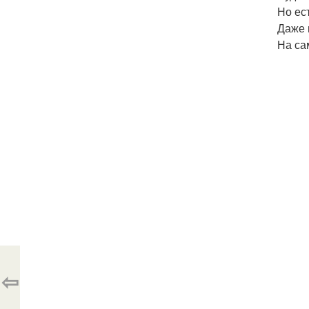
Но ес
Даже 
На са
⇦