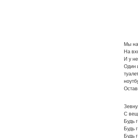
Мы на
На вх
И у н
Один 
туале
ноутб
Остав
Зевнул
С вещ
Будь 
Будь г
Будь 