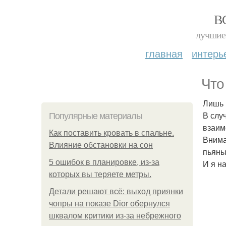
В
лучшие 
главная
интерь
Что
Лишь 
В слу
Популярные материалы
взаимо
Как поставить кровать в спальне.
Внима
Влияние обстановки на сон
пьяны
5 ошибок в планировке, из-за
И я н
которых вы теряете метры.
Детали решают всё: выход приянки
чопры на показе Dior обернулся
шквалом критики из-за небрежного