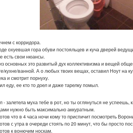
чнем с корридора.
оде охуевшая гора обуви постояльцев и куча дверей ведущ
ее есть свои нюансы.
из основных это развитый дух коллективизма и вещей общег
те/кухне/ванной. А о любых твоих вещах, оставил Ноут на ку
ука и смотрит порнуху.
ил еду, ее кто то доел и даже тарелку помыл.
 - залетела муха тебе в рот, но ты оглянуться не успеешь, ка
ами нужно быть максимально аккуратным.
готов что в 4 часа ночи кому то приспичит посмотреть Ворон
отов с утра в очереди стоять по 20 минут, что бы просто пос
готов к вонючим носкам.