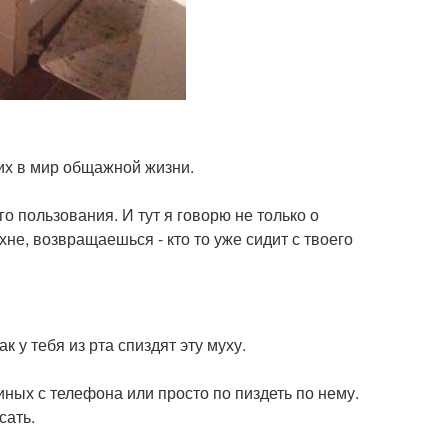
их в мир общажной жизни.
о пользования. И тут я говорю не только о
хне, возвращаешься - кто то уже сидит с твоего
к у тебя из рта спиздят эту муху.
иных с телефона или просто по пиздеть по нему.
сать.