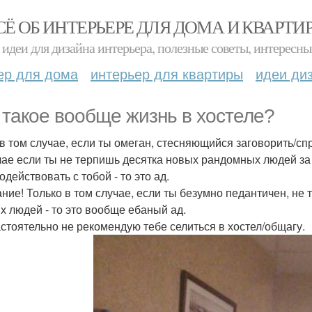
СЁ ОБ ИНТЕРЬЕРЕ ДЛЯ ДОМА И КВАРТИ
идеи для дизайна интерьера, полезные советы, интересны
ер для дома
интерьер для квартиры
идеи ди
 такое вообще жизнь в хостеле?
в том случае, если ты омеган, стесняющийся заговорить/спро
чае если ты не терпишь десятка новых рандомных людей за 
действовать с тобой - то это ад.
ние! Только в том случае, если ты безумно педантичен, не
х людей - то это вообще ебаный ад.
астоятельно не рекомендую тебе селиться в хостел/общагу.