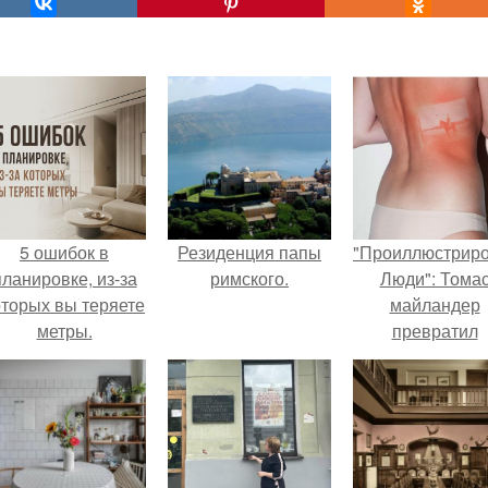
5 ошибок в
Резиденция папы
"Проиллюстрир
планировке, из-за
римского.
Люди": Тома
оторых вы теряете
майландер
метры.
превратил
солнечные ожог
арт - объект.