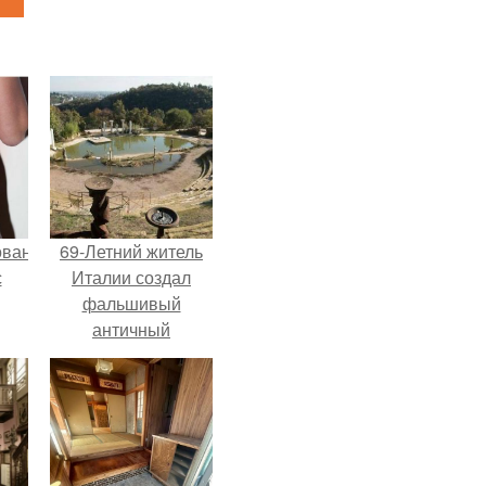
ованные
69-Летний житель
с
Италии создал
фальшивый
античный
и в
амфитеатр и
долгое время
успешно выдавал
его за настоящее
историческое
наследие.