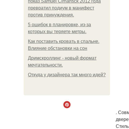
показ Samuel Cirnansck 2012 года
превратил подиум в манифест
против принуждения.
5 ошибок в планировке, из-за
которых вы теряете метры.
Как поставить кровать в спальне.
Влияние обстановки на сон
Дримскроллинг - новый формат
мечтательности.
Откуда у дизайнера так много идей?
. Сов
двере
Стиль