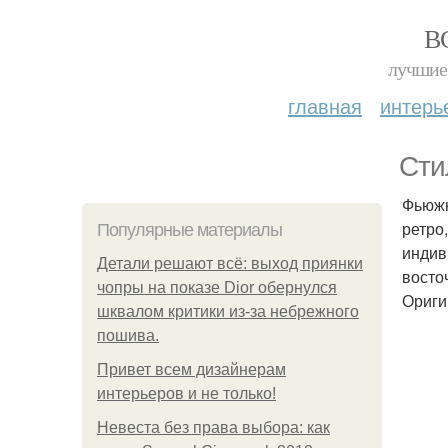
В
лучшие 
главная
интерь
Сти
Фьюжн
ретро
Популярные материалы
индив
Детали решают всё: выход приянки
восто
чопры на показе Dior обернулся
Ориги
шквалом критики из-за небрежного
пошива.
Привет всем дизайнерам
интерьеров и не только!
Невеста без права выбора: как