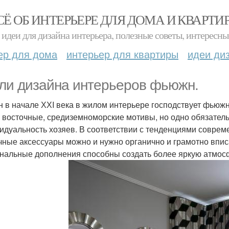
СЁ ОБ ИНТЕРЬЕРЕ ДЛЯ ДОМА И КВАРТИ
идеи для дизайна интерьера, полезные советы, интересны
ер для дома
интерьер для квартиры
идеи ди
ли дизайна интерьеров фьюжн.
 в начале ХХI века в жилом интерьере господствует фьюжн
, восточные, средиземноморские мотивы, но одно обязатель
идуальность хозяев. В соответствии с тенденциями совре
чные аксессуары можно и нужно органично и грамотно впис
нальные дополнения способны создать более яркую атмос