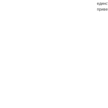
единс
приве