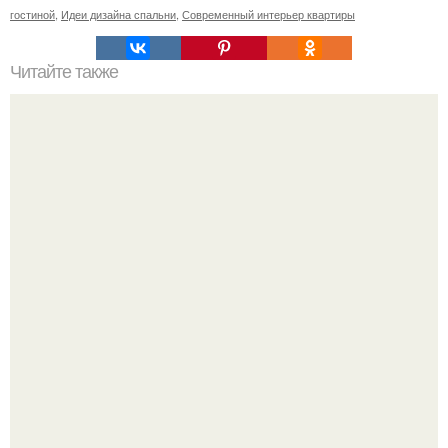
гостиной
,
Идеи дизайна спальни
,
Современный интерьер квартиры
Читайте также
Нам с мужем понравился скандинавский стиль.