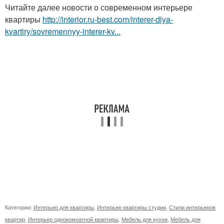
Читайте далее новости о современном интерьере
квартиры
http://interior.ru-best.com/interer-dlya-
kvartiry/sovremennyy-interer-kv...
Категории:
Интерьер для квартиры
,
Интерьер квартиры студии
,
Стили интерьеров
квартир
,
Интерьер однокомнатной квартиры
,
Мебель для кухни
,
Мебель для