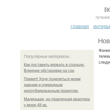
В
лучшие 
главная
интерь
Нов
Фахве
телев
Популярные материалы
следу
Как поставить кровать в спальне.
Влияние обстановки на сон
Привет! Хочу поделиться моим
давним и очередным
неопубликованным проектом.
Маленькая, но практичная квартира
у моря 48 кв.