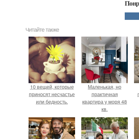
Понр
Читайте также
10 вещей, которые
Маленькая, но
приносят несчастье
практичная
или бедность.
квартира у моря 48
кв.
н