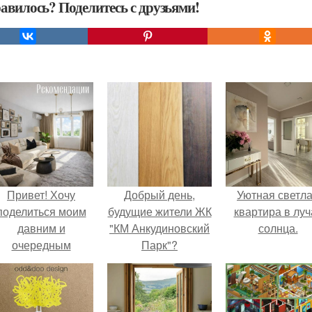
авилось? Поделитесь с друзьями!
Привет! Хочу
Добрый день,
Уютная светл
поделиться моим
будущие жители ЖК
квартира в луч
давним и
"КМ Анкудиновский
солнца.
очередным
Парк"?
еопубликованным
проектом.