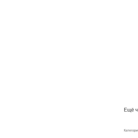
Ещё ч
Категори