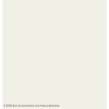
Нейросети добрались до семейных чатов, и теперь под
угрозой мамины нервы.
Круг замкнулся: психологиня Вероника Степанова снова
вышла замуж за собственного бывшего мужа.
© 2026 Всё об интерьере для дома и квартиры