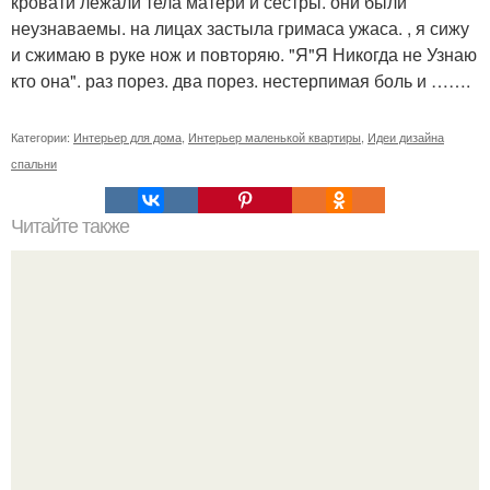
кровати лежали тела матери и сестры. они были
неузнаваемы. на лицах застыла гримаса ужаса. , я сижу
и сжимаю в руке нож и повторяю. "Я"Я Никогда не Узнаю
кто она". раз порез. два порез. нестерпимая боль и …….
Категории:
Интерьер для дома
,
Интерьер маленькой квартиры
,
Идеи дизайна
спальни
Читайте также
Советы по уходу за детской коляской.