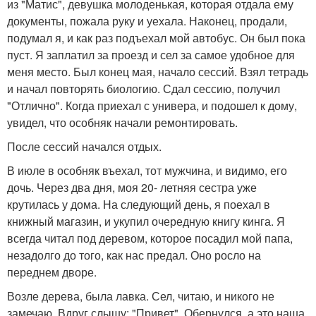
из "Матис", девушка молоденькая, которая отдала ему
документы, пожала руку и уехала. Наконец, продали,
подумал я, и как раз подъехал мой автобус. Он был пока
пуст. Я заплатил за проезд и сел за самое удобное для
меня место. Был конец мая, начало сессий. Взял тетрадь
и начал повторять биологию. Сдал сессию, получил
"Отлично". Когда приехал с универа, и подошел к дому,
увидел, что особняк начали ремонтировать.
После сессий начался отдых.
В июле в особняк въехал, тот мужчина, и видимо, его
дочь. Через два дня, моя 20- летняя сестра уже
крутилась у дома. На следующий день, я поехал в
книжный магазин, и укупил очередную книгу кинга. Я
всегда читал под деревом, которое посадил мой папа,
незадолго до того, как нас предал. Оно росло на
переднем дворе.
Возле дерева, была лавка. Сел, читаю, и никого не
замечаю. Вдруг слышу: "Привет". Обернулся, а это наша