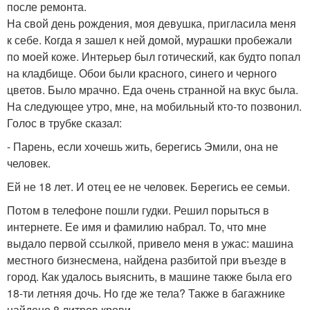
после ремонта.
На свой день рождения, моя девушка, пригласила меня
к себе. Когда я зашел к ней домой, мурашки пробежали
по моей коже. Интерьер был готический, как будто попал
на кладбище. Обои были красного, синего и черного
цветов. Было мрачно. Еда очень странной на вкус была.
На следующее утро, мне, на мобильный кто-то позвонил.
Голос в трубке сказал:
- Парень, если хочешь жить, берегись Эмили, она не
человек.
Ей не 18 лет. И отец ее не человек. Берегись ее семьи.
Потом в телефоне пошли гудки. Решил порыться в
интернете. Ее имя и фамилию набрал. То, что мне
выдало первой ссылкой, привело меня в ужас: машина
местного бизнесмена, найдена разбитой при въезде в
город. Как удалось выяснить, в машине также была его
18-ти летняя дочь. Но где же тела? Также в багажнике
найдено 8 литров крови.