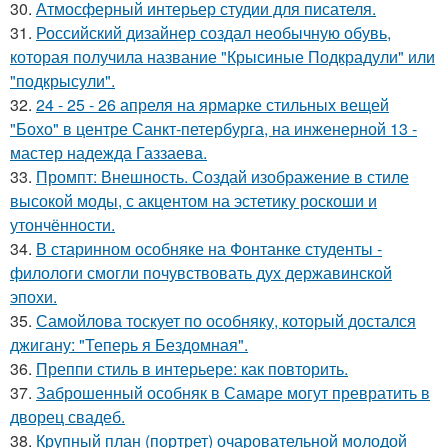
30.
Атмосферный интерьер студии для писателя.
31.
Российский дизайнер создал необычную обувь,
которая получила название "Крысиные Подкрадули" или
"подкрысули".
32.
24 - 25 - 26 апреля на ярмарке стильных вещей
"Бохо" в центре Санкт-петербурга, на инженерной 13 -
мастер надежда Газзаева.
33.
Промпт: Внешность. Создай изображение в стиле
высокой моды, с акцентом на эстетику роскоши и
утончённости.
34.
В старинном особняке на Фонтанке студенты -
филологи смогли почувствовать дух державинской
эпохи.
35.
Самойлова тоскует по особняку, который достался
джигану: "Теперь я Бездомная".
36.
Преппи стиль в интерьере: как повторить.
37.
Заброшенный особняк в Самаре могут превратить в
дворец свадеб.
38.
Крупный план (портрет) очаровательной молодой