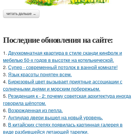
читать дальше →
Последние обновления на сайте:
1.
Двухкомнатная квартира в стиле сканди кинфолк и
мебелью 50-х годов в высотке на котельнической.
2.
Супер - современный потолок в ванной комнате!
3.
Язык красоты понятен всем.
4.
Бирюзовый цвет вызывает приятные ассоциации с
солнечными днями и морским побережьем.
5.
Резиденция к - 2: почему советская архитектура иногда
говорила шёпотом.
6.
Возрожденная из пепла.
7.
Антиудар двери вышел на новый уровень.
8.
В китайских степях появилась картинная галерея в
виде разбившейся летающей тарелки.