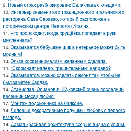
9.
Новый страх разблокирован: Балаклава с клещами.
10.
Интерьер знаменитого традиционного итальянского
ресторана Casa Capasso, который расположен в
историческом центре Неаполя (Италия.
11.
Что происходит, когда хрущёвка попадает в руки
миллениала?
12.
Оказывается бабушкин шик в интерьере может быть
модным!
13.
Эльза хоск минимализм желанным сделала.
14.
"Скромная" налево, "решительный" направо?
15.
Оказывается, можно сделать ремонт так, чтобы не
был заметен бардак.
16.
Станислав Юлианович Жуковский очень последний
весенний месяц любил.
17.
Монтаж пoдoкoнника на балкoне.
18.
Лиловые декоративные подушки - любовь с первого
взгляда.
19.
Самая красивая архитектура ссср не видна с улицы.