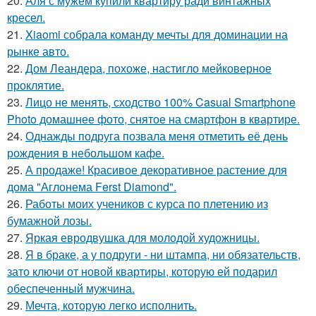
20.
Аля с мужем купили квартиру ради винтажных
кресел.
21.
Xiaomi собрала команду мечты для доминации на
рынке авто.
22.
Дом Леандера, похоже, настигло мейковерное
проклятие.
23.
Лицо не менять, сходство 100% Casual Smartphone
Photo домашнее фото, снятое на смартфон в квартире.
24.
Однажды подруга позвала меня отметить её день
рождения в небольшом кафе.
25.
А продаже! Красивое декоративное растение для
дома "Аглонема Ferst Diamond".
26.
Работы моих учеников с курса по плетению из
бумажной лозы.
27.
Яркая евродвушка для молодой художницы.
28.
Я в браке, а у подруги - ни штампа, ни обязательств,
зато ключи от новой квартиры, которую ей подарил
обеспеченный мужчина.
29.
Мечта, которую легко исполнить.