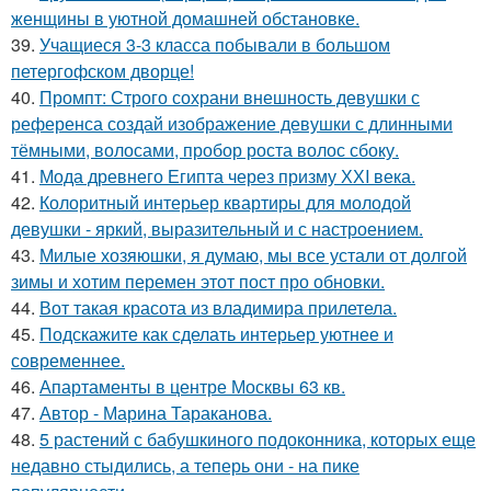
женщины в уютной домашней обстановке.
39.
Учащиеся 3-3 класса побывали в большом
петергофском дворце!
40.
Промпт: Строго сохрани внешность девушки с
референса создай изображение девушки с длинными
тёмными, волосами, пробор роста волос сбоку.
41.
Мода древнего Египта через призму ХХI века.
42.
Колоритный интерьер квартиры для молодой
девушки - яркий, выразительный и с настроением.
43.
Милые хозяюшки, я думаю, мы все устали от долгой
зимы и хотим перемен этот пост про обновки.
44.
Вот такая красота из владимира прилетела.
45.
Подскажите как сделать интерьер уютнее и
современнее.
46.
Апартаменты в центре Москвы 63 кв.
47.
Автор - Марина Тараканова.
48.
5 растений с бабушкиного подоконника, которых еще
недавно стыдились, а теперь они - на пике