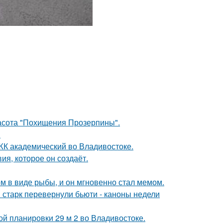
красота "Похищения Прозерпины".
.
в ЖК академический во Владивостоке.
я, которое он создаёт.
м в виде рыбы, и он мгновенно стал мемом.
старк перевернули бьюти - каноны недели
ой планировки 29 м 2 во Владивостоке.