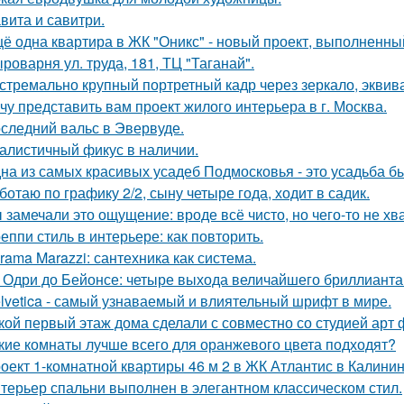
вита и савитри.
ё одна квартира в ЖК "Оникс" - новый проект, выполненны
роварня ул. труда, 181, ТЦ "Таганай".
стремально крупный портретный кадр через зеркало, эквива
чу представить вам проект жилого интерьера в г. Москва.
следний вальс в Эвервуде.
алистичный фикус в наличии.
на из самых красивых усадеб Подмосковья - это усадьба б
ботаю по графику 2/2, сыну четыре года, ходит в садик.
 замечали это ощущение: вроде всё чисто, но чего-то не хв
еппи стиль в интерьере: как повторить.
rama Marazzi: сантехника как система.
 Одри до Бейонсе: четыре выхода величайшего бриллианта T
lvetica - самый узнаваемый и влиятельный шрифт в мире.
кой первый этаж дома сделали с совместно со студией арт 
кие комнаты лучше всего для оранжевого цвета подходят?
оект 1-комнатной квартиры 46 м 2 в ЖК Атлантис в Калинин
терьер спальни выполнен в элегантном классическом стил.