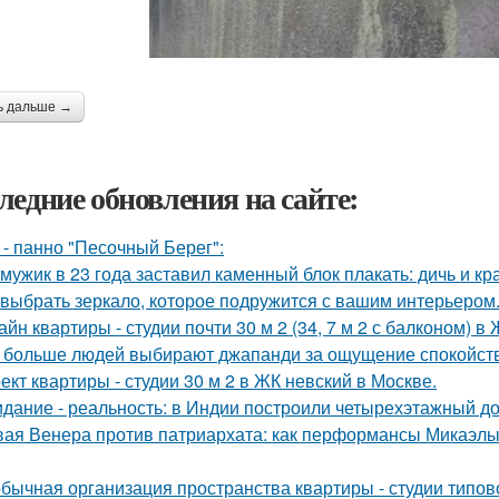
ь дальше →
ледние обновления на сайте:
 - панно "Песочный Берег":
 мужик в 23 года заставил каменный блок плакать: дичь и 
 выбрать зеркало, которое подружится с вашим интерьером
айн квартиры - студии почти 30 м 2 (34, 7 м 2 с балконом) 
 больше людей выбирают джапанди за ощущение спокойстви
ект квартиры - студии 30 м 2 в ЖК невский в Москве.
дание - реальность: в Индии построили четырехэтажный до
ая Венера против патриархата: как перформансы Микаэлы 
бычная организация пространства квартиры - студии типов