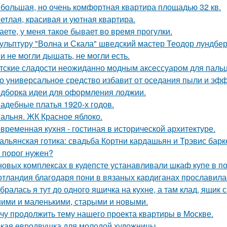
большая, но очень комфортная квартира площадью 32 кв.
етлая, красивая и уютная квартира.
аете, у меня такое бывает во время прогулки.
ульптуру "Волна и Скала" шведский мастер Теодор лундберг
и не могли дышать, не могли есть.
тские сладости неожиданно модным аксессуаром для пальц
о универсальное средство избавит от оседания пыли и эфф
дборка идеи для оформления лоджии.
адебные платья 1920-х годов.
альня. ЖК Красное яблоко.
временная кухня - гостиная в исторической архитектуре.
альянская готика: свадьба Кортни кардашьян и Трэвис барке
 порог нужен?
новых комплексах в кудепсте устанавливали шкаф купе в по
тландия благодаря пони в вязаных кардиганах прославила
бралась я тут до одного ящичка на кухне, а там клад, ящик
ими и маленькими, старыми и новыми.
чу продолжить тему нашего проекта квартиры в Москве.
кая евродвушка для молодой художницы.