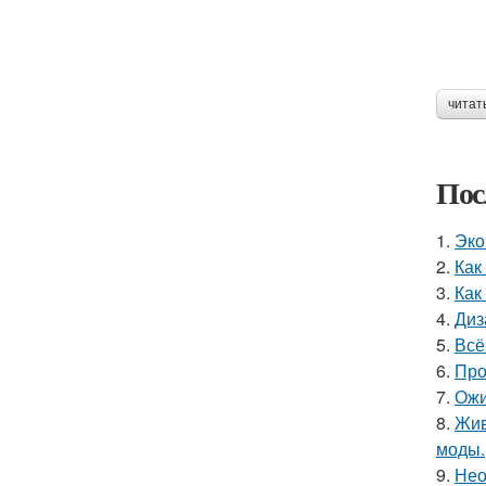
читат
Пос
1.
Эко
2.
Как
3.
Как
4.
Диз
5.
Всё
6.
Про
7.
Ожи
8.
Жив
моды.
9.
Нео