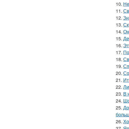
10.
Не
11.
Св
12.
Зн
13.
Ск
14.
Он
15.
Де
16.
Эт
17.
По
18.
Св
19.
Сп
20.
Со
21.
Ит
22.
Ли
23.
В 
24.
Шо
25.
До
больш
26.
Хо
27.
Яр