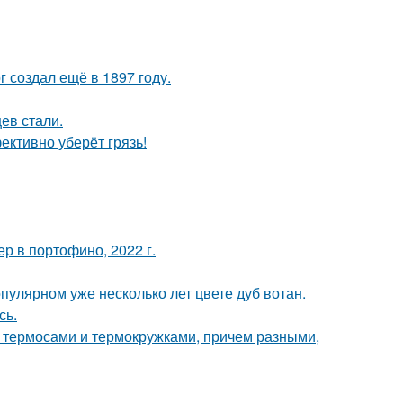
 создал ещё в 1897 году.
ев стали.
ективно уберёт грязь!
р в портофино, 2022 г.
пулярном уже несколько лет цвете дуб вотан.
сь.
 с термосами и термокружками, причем разными,