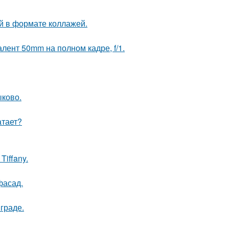
й в формате коллажей.
лент 50mm на полном кадре, f/1.
ыково.
атает?
iffany.
фасад.
граде.