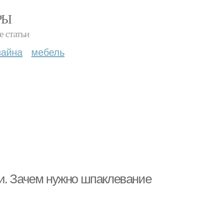
РЫ
е статьи
зайна
мебель
и. Зачем нужно шпаклевание