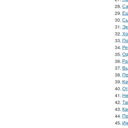
28.
Са
29.
Ещ
30.
Сы
31.
Эк
32.
Хо
33.
По
34.
Ре
35.
Од
36.
Ра
37.
Вы
38.
Пр
39.
Ke
40.
От
41.
He
42.
Та
43.
Ка
44.
Пр
45.
Ин