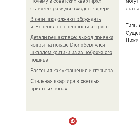
могут
Почему в советских квартирах
стать
ставили сразу две входные двери.
В сети продолжают обсуждать
Типы 
изменения во внешности актрисы.
Сущес
Детали решают всё: выход приянки
Ниже 
чопры на показе Dior обернулся
шквалом критики из-за небрежного
пошива.
Растения как украшения интерьера.
Стильная квартира в светлых
приятных тонах.