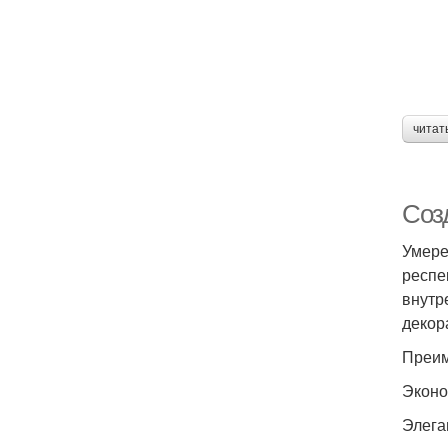
читат
Соз
Умере
респе
внутр
декор
Преим
Эконо
Элега