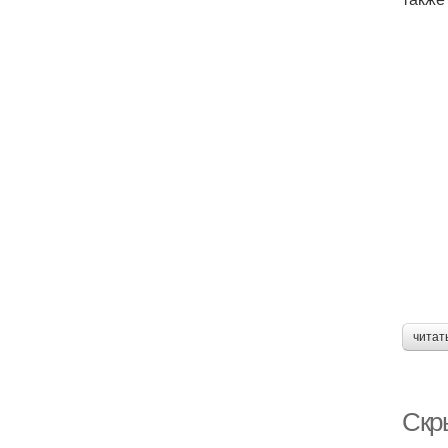
читат
Скр