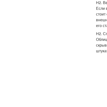
H2. В
Если 
стоит
внешн
его ст
H2. С
Облиц
скрыв
штука