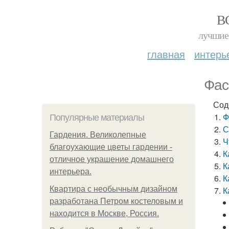
В
лучшие 
главная
интерь
Фас
Сод
Ф
Популярные материалы
С
Гардения. Великолепные
Ч
благоухающие цветы гардении -
К
отличное украшение домашнего
К
интерьера.
К
Квартира с необычным дизайном
К
разработана Петром костеловым и
находится в Москве, Россия.