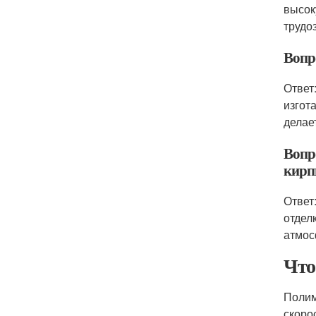
высок
трудо
Вопр
Ответ
изгот
делае
Вопр
кирп
Ответ
отдел
атмос
Что
Полим
скоро