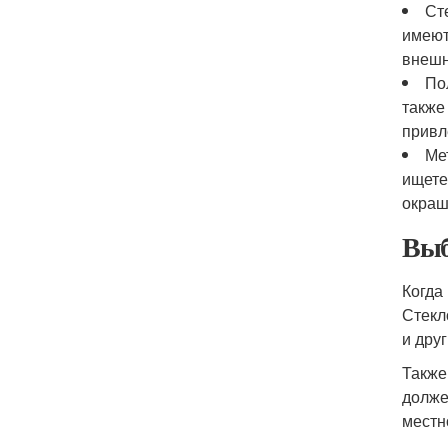
Ст
имеют
внешн
По
также
привл
Ме
ищете
окраш
Выб
Когда
Стекл
и дру
Также
долже
местн