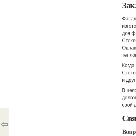
Зак
Фасад
изгот
для ф
Стекл
Однак
тепло
Когда
Стекл
и дру
В цел
долго
свой 
Свя
⇦
Вопр