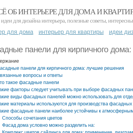
СЁ ОБ ИНТЕРЬЕРЕ ДЛЯ ДОМА И КВАРТИ
идеи для дизайна интерьера, полезные советы, интересны
ер для дома
интерьер для квартиры
идеи ди
адные панели для кирпичного дома
ержание
асадные панели для кирпичного дома: лучшие решения
вязанные вопросы и ответы
то такое фасадные панели
акие факторы следует учитывать при выборе фасадных пан
акие виды фасадных панелей можно использовать для отде
акие материалы используются для производства фасадных
акие фасадные панели наиболее устойчивы к атмосферны
Способы сочетания цветов
Фасад дома условно можно разделить на:
Комплекс цветов сайдинга для дома: применение диагра