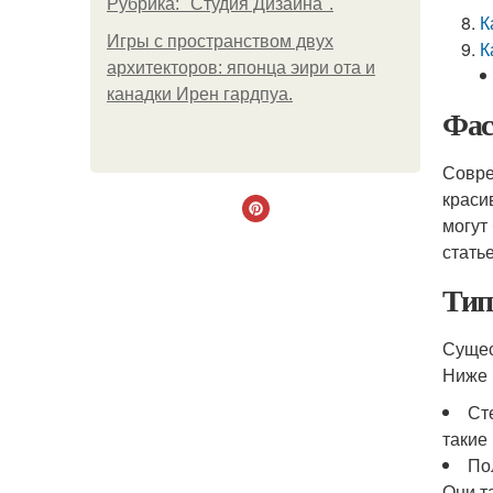
Рубрика: "Студия Дизайна".
К
Игры с пространством двух
К
архитекторов: японца эири ота и
канадки Ирен гардпуа.
Фас
Совре
краси
могут
стать
Тип
Сущес
Ниже 
Ст
такие
По
Они т