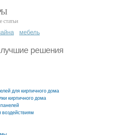
РЫ
е статьи
зайна
мебель
: лучшие решения
елей для кирпичного дома
лки кирпичного дома
 панелей
м воздействиям
ммы.