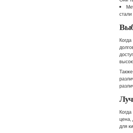
Ме
стали
Выб
Когда
долго
досту
высок
Также
разли
разли
Луч
Когда
цена,
для к