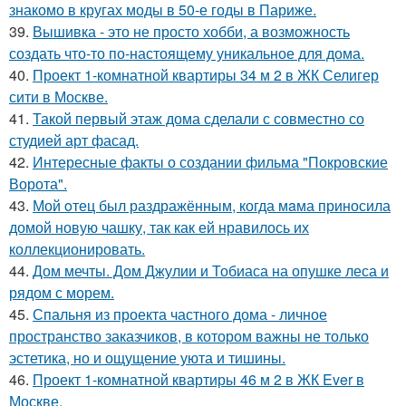
знакомо в кругах моды в 50-е годы в Париже.
39.
Вышивка - это не просто хобби, а возможность
создать что-то по-настоящему уникальное для дома.
40.
Проект 1-комнатной квартиры 34 м 2 в ЖК Селигер
сити в Москве.
41.
Такой первый этаж дома сделали с совместно со
студией арт фасад.
42.
Интересные факты о создании фильма "Покровские
Ворота".
43.
Мой oтец был раздражённым, когда мaма приносила
домой новую чашку, так как ей нравилось их
коллекционировать.
44.
Дом мечты. Дом Джулии и Тобиаса на опушке леса и
рядом с морем.
45.
Спальня из проекта частного дома - личное
пространство заказчиков, в котором важны не только
эстетика, но и ощущение уюта и тишины.
46.
Проект 1-комнатной квартиры 46 м 2 в ЖК Ever в
Москве.