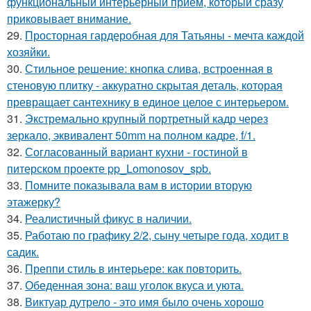
функциональный интерьерный прием, который сразу
приковывает внимание.
29.
Просторная гардеробная для Татьяны - мечта каждой
хозяйки.
30.
Стильное решение: кнопка слива, встроенная в
стеновую плитку - аккуратно скрытая деталь, которая
превращает сантехнику в единое целое с интерьером.
31.
Экстремально крупный портретный кадр через
зеркало, эквивалент 50mm на полном кадре, f/1.
32.
Согласованный вариант кухни - гостиной в
питерском проекте pp_Lomonosov_spb.
33.
Помните показывала вам в истории вторую
этажерку?
34.
Реалистичный фикус в наличии.
35.
Работаю по графику 2/2, сыну четыре года, ходит в
садик.
36.
Преппи стиль в интерьере: как повторить.
37.
Обеденная зона: ваш уголок вкуса и уюта.
38.
Виктуар дутрело - это имя было очень хорошо