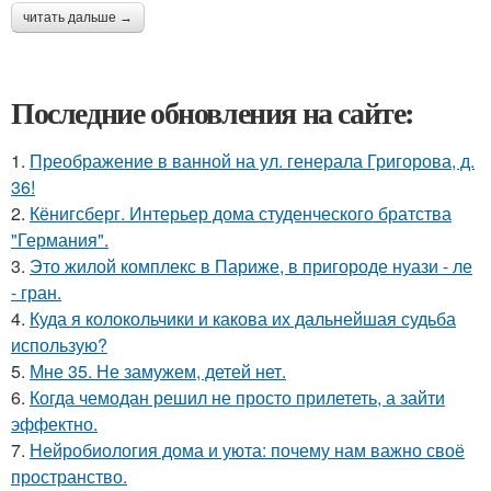
читать дальше →
Последние обновления на сайте:
1.
Преображение в ванной на ул. генерала Григорова, д.
36!
2.
Кёнигсберг. Интерьер дома студенческого братства
"Германия".
3.
Это жилой комплекс в Париже, в пригороде нуази - ле
- гран.
4.
Куда я колокольчики и какова их дальнейшая судьба
использую?
5.
Мне 35. Не замужем, детей нет.
6.
Когда чемодан решил не просто прилететь, а зайти
эффектно.
7.
Нейробиология дома и уюта: почему нам важно своё
пространство.