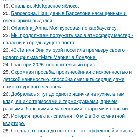
19.
Спальня. ЖК Красное яблоко.
20.
Барселона. Наш день в Барселоне насыщенным и
очень ярким выдался.
21.
Orlandina_Anna. Моя курсовая по карбаускису.
22.
Мы продолжаем погружать вас в атмосферу мастер -
спальни из предыдущего поста!
23.
43-Летняя Энн хэтэуэй посетила премьеру своего
нового фильма "Мать Мария" в Лондоне.
24.
Гран-при 2025: поощрительный приз.
25.
Скромная просьба, произнесённая с искренностью и
детской наивностью, способна смягчить сердце даже
самого сурового человека.
26.
Добралась я тут до одного ящичка на кухне, а там
клад, ящик с термосами и термокружками, причем
разными, большими и маленькими, старыми и новыми.
27.
История проекта - спальня 10 м 2 в 3-х комнатной
квартире.
28.
Стеллаж от пола до потолка - это эффектный и очень