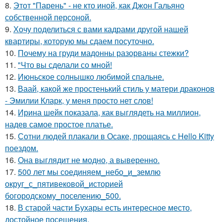
8.
Этот "Парень" - не кто иной, как Джон Гальяно
собственной персоной.
9.
Хочу поделиться с вами кадрами другой нашей
квартиры, которую мы сдаем посуточно.
10.
Почему на груди мадонны разорваны стежки?
11.
"Что вы сделали со мной!
12.
Июньское солнышко любимой спальне.
13.
Ваай, какой же простенький стиль у матери драконов
- Эмилии Кларк, у меня просто нет слов!
14.
Ирина шейк показала, как выглядеть на миллион,
надев самое простое платье.
15.
Сотни людей плакали в Осаке, прощаясь с Hello Kitty
поездом.
16.
Она выглядит не модно, а выверенно.
17.
500 лет мы соединяем_небо_и_землю
округ_с_пятивековой_историей
богородскому_поселению_500.
18.
В старой части Бухары есть интересное место,
достойное посещения.