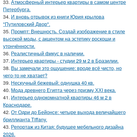
33.
Атмосферный интерьер квартиры в самом центре
Петербурга.
34.
И вновь отрывок из книги Юрия крылова
"Путиловский Двор".
35.
Промпт: Внешность. Создай изображение в стиле
высокой моды, с акцентом на эстетику роскоши и
утончённости.
36.
Реалистичный фикус в наличии.
37.
Интерьер квартиры - студии 29 м 2 в Бразилии.
38.
Вы замечали это ощущение: вроде всё чисто, но
чего-то не хватает?
39.
Нескучный бежевый: однушка 40 кв.
40.
Мода древнего Египта через призму ХХI века.
41.
Интерьер однокомнатной квартиры 46 м 2 в
Краснодаре.
42.
От Одри до Бейонсе: четыре выхода величайшего
бриллианта Tiffany.
43.
Репортаж из Китая: будущее мебельного дизайна
2026.