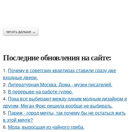
читать дальше →
Последние обновления на сайте:
1.
Почему в советских квартирах ставили сразу две
входные двери.
2.
Литературная Москва. Дома - музеи писателей.
3.
В перерыве на работе гуляю.
4.
Пока все выбирают между одним модным дизайном и
другим, Меган Фокс решила вообще не выбирать.
5.
Париж - город мечты, так почему бы не остаться жить
в этой мечте?
6.
Мода, выросшая из чайного гриба.