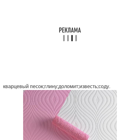
кварцевый песок;глину;доломит;известь;соду.