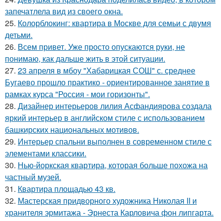
запечатлела вид из своего окна.
25.
Колорблокинг: квартира в Москве для семьи с двумя
детьми.
26.
Всем привет. Уже просто опускаются руки, не
понимаю, как дальше жить в этой ситуации.
27.
23 апреля в мбоу "Хабарицкая СОШ" с. среднее
Бугаево прошло практико - ориентированное занятие в
рамках курса "Россия - мои горизонты".
28.
Дизайнер интерьеров лилия Асфандиярова создала
яркий интерьер в английском стиле с использованием
башкирских национальных мотивов.
29.
Интерьер спальни выполнен в современном стиле с
элементами классики.
30.
Нью-йоркская квартира, которая больше похожа на
частный музей.
31.
Квартира площадью 43 кв.
32.
Мастерская придворного художника Николая II и
хранителя эрмитажа - Эрнеста Карловича фон липгарта.