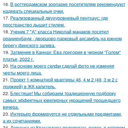
16.
В роттердамском зоопарке посетителям рекомендуют
надевать специальные очки.
17.
Реализованный двухуровневый пентхаус: где
пространство дышит стилем.
18.
Ученик 7 "А" класса Николай манаков посетил
ораниенбаум - дворцово-парковый ансамбль на южном
берегу финского залива.
19.
Затмение в Каннах: Ева лонгория в черном "Голом"
платье, 2022 г.
20.
На основе моего селфи сделай фото не изменяя
черты моего лица.
21.
Проект 1-комнатной квартиры 46, 4 м 2 (49, 3 м 2 с
лоджией) в ЖК капитель.
22.
Блестяще! Мы собираем традиционную подборку
самых эффектных ювелирных украшений прошедшего
вечера.
23.
Интерьер формируется не отдельными предметами,
а их сочетаниями.
24.
Девушка из Краснодара поделилась видео, в котором