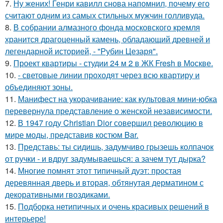
7.
Ну жених! Генри кавилл снова напомнил, почему его
считают одним из самых стильных мужчин голливуда.
8.
В собрании алмазного фонда московского кремля
хранится драгоценный камень, обладающий древней и
легендарной историей, - "Рубин Цезаря".
9.
Проект квартиры - студии 24 м 2 в ЖК Fresh в Москве.
10.
- световые линии проходят через всю квартиру и
объединяют зоны.
11.
Манифест на укорачивание: как культовая мини-юбка
перевернула представление о женской независимости.
12.
В 1947 году Christian Dior совершил революцию в
мире моды, представив костюм Bar.
13.
Представь: ты сидишь, задумчиво грызешь колпачок
от ручки - и вдруг задумываешься: а зачем тут дырка?
14.
Многие помнят этот типичный дуэт: простая
деревянная дверь и вторая, обтянутая дерматином с
декоративными гвоздиками.
15.
Подборка нетипичных и очень красивых решений в
интерьере!