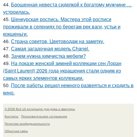
44.
Брошенная невеста сиделкой к богатому мужчине …
устроилась.
45.
Шенкурская роспись. Мастера этой росписи
проживали в селениях по берегам рек ваги, устьи и
кокшеньги.
46.
Страна советов. Цветоводам на заметку.
47.
Самая загадочная модель Chanel.
48.
Зачем нужна химчистка мебели?
49.
На показе женской зимней коллекции сен Лоран
(Saint Laurent) 2026 года украшения стали одним из
самых ярких элементов коллекции.
50.
После работы решил немного развеяться и сходить в
кино.
© 2026 Всё об интерьере для дома и квартиры
Контакты
Пользовательское соглашение
Политика конфидециальности
Обратная связь