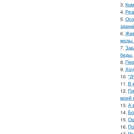
3.
Ком
4.
Рез
5.
Осо
здани
6.
Жив
моды.
7.
Зак
беды.
8.
Пер
9.
Хоч
10.
"Д
11.
В 
12.
Пи
моей 
13.
А 
14.
Бо
15.
Ош
16.
По
17.
Ре