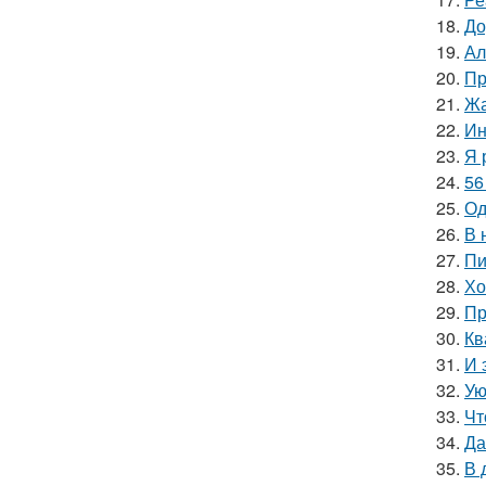
18.
До
19.
Ал
20.
Пр
21.
Жа
22.
Ин
23.
Я 
24.
56
25.
Од
26.
В 
27.
Пи
28.
Хо
29.
Пр
30.
Кв
31.
И 
32.
Ую
33.
Чт
34.
Да
35.
В 