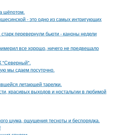
ла шёпотом.
шесинской - это одно из самых интригующих
старк перевернули бьюти - каноны недели
римерил все хорошо, ничего не предвещало
К "Северный".
рую мы сдаем посуточно.
бившейся летающей тарелки.
сти, красивых выходов и ностальгии в любимой
ного шума, ощущения тесноты и беспорядка.
!
ышит стилем.