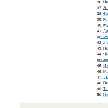
36.
Ин
37.
Эт
38.
Фэ
39.
Ко
40.
Ку
41.
Ди
детьм
42.
За
43.
По
44.
"Д
регио
45.
Я 
46.
Ма
47.
За
48.
По
49.
Та
50.
Ге