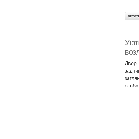
читат
Уют
воз
Двор 
задни
загля
особо