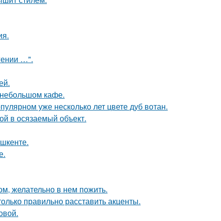
ия.
гении …".
ей.
 небольшом кафе.
пулярном уже несколько лет цвете дуб вотан.
бой в осязаемый объект.
ашкенте.
е.
ом, желательно в нем пожить.
только правильно расставить акценты.
овой.