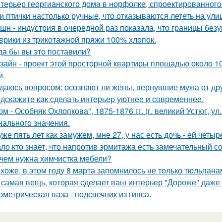
терьер георгианского дома в норфолке, спроектированног
и птички настолько ручные, что отказываются лететь на ули
шн - индустрия в очередной раз показала, что границы безу
врики из трикотажной пряжи 100% хлопок.
да бы вы это поставили?
зайн - проект этой просторной квартиры площадью около 1
и.
даюсь вопросом: осознают ли жёны, вернувшие мужа от друг
дскажите как сделать интерьер уютнее и современнее.
ом - Особняк Охлопкова", 1875-1876 гг. (г. великий Устюг, ул
нального значения.
уже пять лет как замужем, мне 27, у нас есть дочь - ей четыр
ло кто знает, что напротив эрмитажа есть замечательный 
чем нужна химчистка мебели?
хоже, в этом году 8 марта запомнилось не только тюльпана
 самая вещь, которая сделает ваш интерьер "Дороже" даже 
ометрическая ваза - подсвечник из гипса.