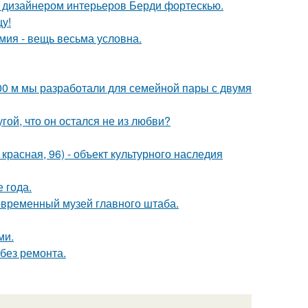
о дизайнером интерьеров Берди фортескью.
цу!
мия - вещь весьма условна.
00 м мы разработали для семейной пары с двумя
ой, что он остался не из любви?
. красная, 96) - объект культурного наследия
е года.
современный музей главного штаба.
ми.
без ремонта.