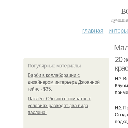
В
лучшие 
главная
интерь
Мал
20 
Популярные материалы
кра
Барби в коллаборации с
H2. В
дизайнером интерьера Джоанной
Клубм
гейнс - $35.
приме
Паслён. Обычно в комнатных
условиях разводят два вида
H2. П
паслена:
Созда
подхо