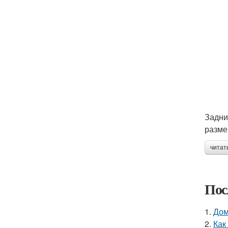
Задни
разме
читат
Пос
1.
Дом
2.
Как