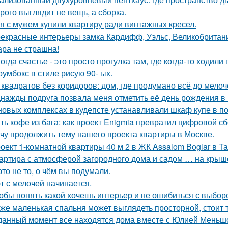
рого выглядит не вещь, а сборка.
я с мужем купили квартиру ради винтажных кресел.
екрасные интерьеры замка Кардифф, Уэльс, Великобритан
ра не страшна!
огда счастье - это просто прогулка там, где когда-то ходили 
румбокс в стиле рисую 90- ых.
 квадратов без коридоров: дом, где продумано всё до мелоч
нажды подруга позвала меня отметить её день рождения в
новых комплексах в кудепсте устанавливали шкаф купе в по
ть кофе из бага: как проект Enigmia превратил цифровой с
чу продолжить тему нашего проекта квартиры в Москве.
оект 1-комнатной квартиры 40 м 2 в ЖК Assalom Boglar в Т
артира с атмосферой загородного дома и садом … на крыш
это не то, о чём вы подумали.
т с мелочей начинается.
обы понять какой хочешь интерьер и не ошибиться с выбор
же маленькая спальня может выглядеть просторной, стоит 
данный момент все находятся дома вместе с Юлией Меньш