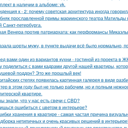
плект в наличии в альбоме: vk.
иденция к - 2: почему советская архитектура иногда говори
бняк прославленной примы мариинского театра Матильды к
й Санкт-петербурга.
ая Венера против патриархата: как перформансы Микаэлы 
азала шорты мужу, в пункте выдачи всё было нормально, п
ед вами один из вариантов кухни - гостиной из проекта в Ж
у поделиться с вами кадрами другой нашей квартиры, кото
ушевой поддон? Это же прошлый век!
китайских степях появилась картинная галерея в виде раз
тер в этом году был не только рабочим, но и полным нежно
питерской квартире.
вы знали, что у нас есть свечи с CBD?
ишься ошибиться с цветом в интерьере?
ибки хранения в квартире - самая частая причина визуаль
дборка нетипичных и очень красивых решений в интерьере
ализованный двухуровневый пентхаус: где пространство д