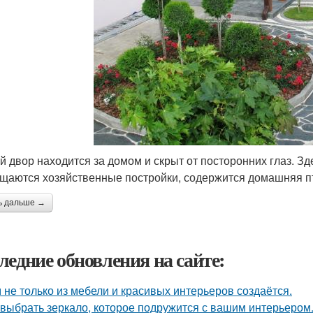
й двор находится за домом и скрыт от посторонних глаз. З
щаются хозяйственные постройки, содержится домашняя п
ь дальше →
ледние обновления на сайте:
 не только из мебели и красивых интерьеров создаётся.
 выбрать зеркало, которое подружится с вашим интерьером