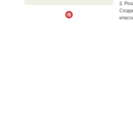
2. Ро
Созда
класс