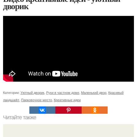
дворик
Категории:
Уютный дворик
,
Руки в частном доме
,
Маленький двор
,
Красивый
ландшафт
,
Парковочное место
,
Креативные идеи
Читайте также