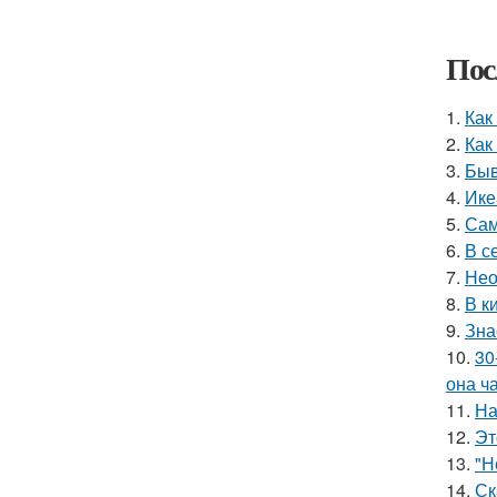
Пос
1.
Как
2.
Как
3.
Быв
4.
Ике
5.
Сам
6.
В с
7.
Нео
8.
В к
9.
Зна
10.
30
она ч
11.
На
12.
Эт
13.
"Н
14.
Ск