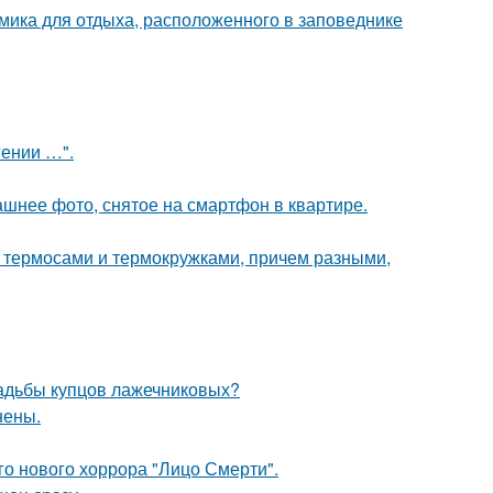
мика для отдыха, расположенного в заповеднике
гении …".
ашнее фото, снятое на смартфон в квартире.
 с термосами и термокружками, причем разными,
усадьбы купцов лажечниковых?
нены.
о нового хоррора "Лицо Смерти".