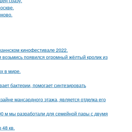
шен сразу.
оскве.
ыково.
каннском кинофестивале 2022.
ни возьмись появился огромный жёлтый кролик из
х в мире.
вает бактерии, помогает синтезировать
айне мансардного этажа, является отделка его
00 м мы разработали для семейной пары с двумя
48 кв.