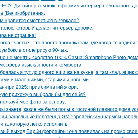
ЛЕСУ. Дизайнер том кокс оформил интерьер небольшого до
а (Великобритания.
м нравится смотреться в зеркало?
толок, который делает интерьер дороже.
ра не страшна!
огда счастье - это просто прогулка там, где когда-то ходили 
румбокс в стиле рисую 90- ых.
цо не менять, сходство 100% Casual Smartphone Photo дом
мосфера изысканности и комфорта.
бралась я тут до одного ящичка на кухне, а там клад, ящик
ими и маленькими, старыми и новыми.
ан-при 2025: приз симпатий жюри.
кую прихожую выбрали бы для себя?
пользуй моё фото за основу.
вы знаете, какие же были полы в гостиной главного дома 
ши вафельные полотенца GM европейским шармом напол
чта, которую легко исполнить.
вый выход Барби феррейры: она появилась на промо своег