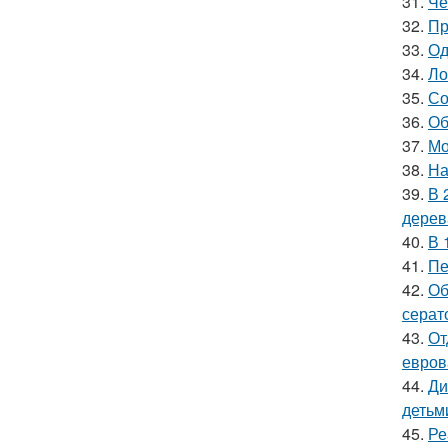
31.
Че
32.
Пр
33.
Од
34.
Ло
35.
Со
36.
Об
37.
Мо
38.
На
39.
В 
дерев
40.
В 
41.
Пе
42.
Об
серат
43.
От
евров
44.
Ди
детьм
45.
Ре