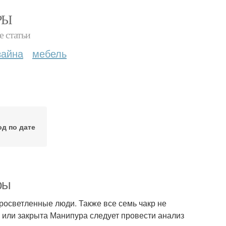
РЫ
е статьи
зайна
мебель
од по дате
ры
росветленные люди. Также все семь чакр не
а или закрыта Манипура следует провести анализ