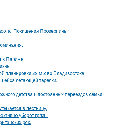
красота "Похищения Прозерпины".
.
поминания.
 в Париже.
изнь.
ой планировки 29 м 2 во Владивостоке.
ившейся летающей тарелки.
сложного детства и постоянных переездов семьи
утыкается в лестницу.
ективно уберёт грязь!
ританских рек.