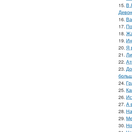
15.
В 
Девон
16.
Ва
17.
По
18.
Жа
19.
Ин
20.
Я 
21.
Ли
22.
Ат
23.
До
больш
24.
Гр
25.
Ка
26.
Ис
27.
А 
28.
На
29.
Ме
30.
Но