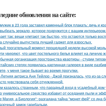
ледние обновления на сайте:
 мужик в 23 года заставил каменный блок плакать: дичь и 
 выбрать зеркало, которое подружится с вашим интерьером
ает так: вещи улетают так быстро, что остаются только вос
а случайно выпустила лучший гаджет для взрослых.
ый трогательный момент прошедшей недели высокой моды
ети уверяют, что цвет постельного белья влияет на личную ж
бычная организация пространства квартиры - студии типов
итайских степях появилась картинная галерея в виде разб
ете, у меня такое бывает во время прогулки.
-Летняя актриса Аня Тейлор - Джой призналась, что из-за 
асто чувствовала себя отчужденной.
м казалось странным, что парадный вход в усадебный дом 
о универсальное средство избавит от оседания пыли и эфф
е Магия, а Биология": разгадана тайна "монет фей" со дна б
азочный замок гарибальди.