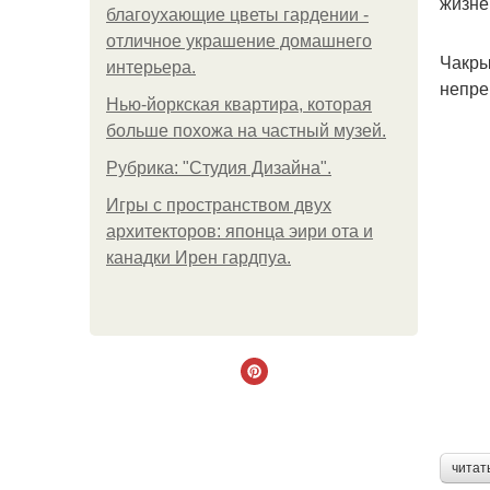
жизне
благоухающие цветы гардении -
отличное украшение домашнего
Чакры
интерьера.
непре
Нью-йоркская квартира, которая
больше похожа на частный музей.
Рубрика: "Студия Дизайна".
Игры с пространством двух
архитекторов: японца эири ота и
канадки Ирен гардпуа.
читат