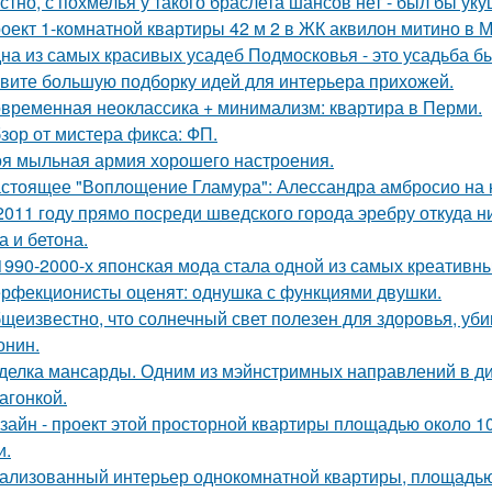
стно, с похмелья у такого браслета шансов нет - был бы уку
оект 1-комнатной квартиры 42 м 2 в ЖК аквилон митино в М
на из самых красивых усадеб Подмосковья - это усадьба б
вите большую подборку идей для интерьера прихожей.
временная неоклассика + минимализм: квартира в Перми.
зор от мистера фикса: ФП.
я мыльная армия хорошего настроения.
стоящее "Воплощение Гламура": Алессандра амбросио на 
2011 году прямо посреди шведского города эребру откуда 
а и бетона.
1990-2000-х японская мода стала одной из самых креативны
рфекционисты оценят: однушка с функциями двушки.
щеизвестно, что солнечный свет полезен для здоровья, уби
онин.
делка мансарды. Одним из мэйнстримных направлений в диз
агонкой.
зайн - проект этой просторной квартиры площадью около 1
и.
ализованный интерьер однокомнатной квартиры, площадью 