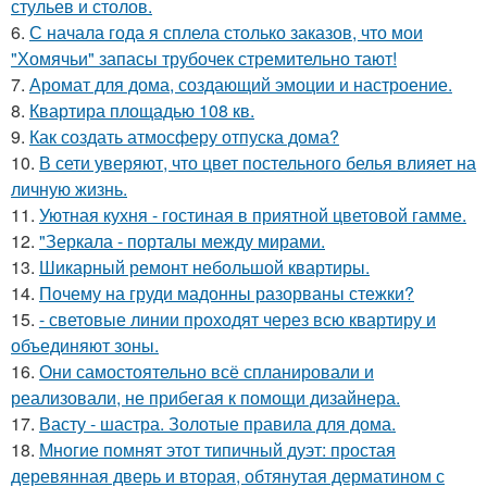
стульев и столов.
6.
С начала года я сплела столько заказов, что мои
"Хомячьи" запасы трубочек стремительно тают!
7.
Аромат для дома, создающий эмоции и настроение.
8.
Квартира площадью 108 кв.
9.
Как создать атмосферу отпуска дома?
10.
В сети уверяют, что цвет постельного белья влияет на
личную жизнь.
11.
Уютная кухня - гостиная в приятной цветовой гамме.
12.
"Зеркала - порталы между мирами.
13.
Шикарный ремонт небольшой квартиры.
14.
Почему на груди мадонны разорваны стежки?
15.
- световые линии проходят через всю квартиру и
объединяют зоны.
16.
Они самостоятельно всё спланировали и
реализовали, не прибегая к помощи дизайнера.
17.
Васту - шастра. Золотые правила для дома.
18.
Многие помнят этот типичный дуэт: простая
деревянная дверь и вторая, обтянутая дерматином с