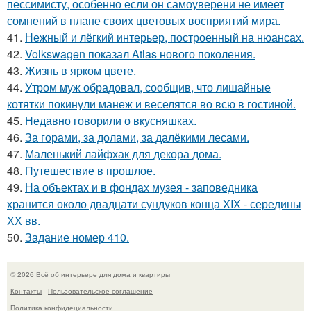
пессимисту, особенно если он самоуверени не имеет
сомнений в плане своих цветовых восприятий мира.
41.
Нежный и лёгкий интерьер, построенный на нюансах.
42.
Volkswagen показал Atlas нового поколения.
43.
Жизнь в ярком цвете.
44.
Утром муж обрадовал, сообщив, что лишайные
котятки покинули манеж и веселятся во всю в гостиной.
45.
Недавно говорили о вкусняшках.
46.
За горами, за долами, за далёкими лесами.
47.
Маленький лайфхак для декора дома.
48.
Путешествие в прошлое.
49.
На объектах и в фондах музея - заповедника
хранится около двадцати сундуков конца XIX - середины
ХХ вв.
50.
Задание номер 410.
© 2026 Всё об интерьере для дома и квартиры
Контакты
Пользовательское соглашение
Политика конфидециальности