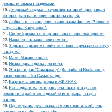
декоративными гвоздиками.
19.
Джеремайя гудман - художник, который превращал
интерьеры в настоящие портреты людей.
20.
Любопытные сведения о советском фильме "Человек
с Бульвара Капуцинов".
21.
Свежий ремонт в квартире после перепланировки.
22.
Наконец - то закончили ремонт.
23.
Зеркало в резном наличнике - окно в русскую сказку у
вас дома.
24.
Маки. Маковое поле.
25.
Инжeнepная доска для пола.
26.
Это ресторан "Самарканд" (Samarkand Restaurant),
расположенный в Самарканде.
27.
Визуализация квартиры в ЖК ЗНАК.
28.
Есть одна тема, которая делит всех, кто делает
ремонт или работает в дизайне интерьера, на два
лагеря.
29.
Однажды подруга позвала меня отметить её день
рождения в небольшом кафе.