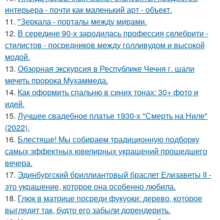
интерьера - почти как маленький арт - объект.
11.
"Зеркала - порталы между мирами.
12.
В середине 90-х зародилась профессия селебрити -
стилистов - посредников между голливудом и высокой
модой.
13.
Обзорная экскурсия в Республике Чечня г. шали
мечеть пророка Мухаммеда.
14.
Как оформить спальню в синих тонах: 30+ фото и
идей.
15.
Лучшее свадебное платье 1930-х "Смерть на Ниле"
(2022).
16.
Блестяще! Мы собираем традиционную подборку
самых эффектных ювелирных украшений прошедшего
вечера.
17.
Эдинбургский бриллиантовый браслет Елизаветы II -
это украшение, которое она особенно любила.
18.
Глюк в матрице посреди фукуоки: дерево, которое
выглядит так, будто его забыли дорендерить.