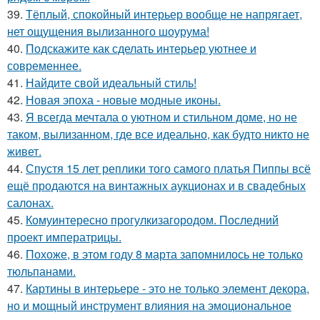
39.
Тёплый, спокойный интерьер вообще не напрягает,
нет ощущения вылизанного шоурума!
40.
Подскажите как сделать интерьер уютнее и
современнее.
41.
Найдите свой идеальный стиль!
42.
Новая эпоха - новые модные иконы.
43.
Я всегда мечтала о уютном и стильном доме, но не
таком, вылизанном, где все идеально, как будто никто не
живет.
44.
Спустя 15 лет реплики того самого платья Пиппы всё
ещё продаются на винтажных аукционах и в свадебных
салонах.
45.
Комуинтересно прогулкизагородом. Последний
проект императрицы.
46.
Похоже, в этом году 8 марта запомнилось не только
тюльпанами.
47.
Картины в интерьере - это не только элемент декора,
но и мощный инструмент влияния на эмоциональное