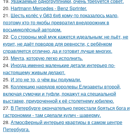
19.
Уважаемые одногруппники, очень требуется совет.
20.
Hartmann Mercedes - Benz Sprinter.
21.
Шесть колёс у G63 6x6 кому-то показалось мало,
поэтому кто-то якобы превратил внедорожник в
восьмиколёсный автодом.
22.
Со стороны мой муж кажется идеальным: не пьёт, не
курит, не даёт поводов для ревности, с ребёнком
справляется отлично, да и готовит лучше многих.
23.
Мечта, которую легко исполнить.
24.
Иногда именно маленькие детали интерьер по-
настоящему живым делают.
25.
И это не то, о чём вы подумали.
26.
Коллекцию нарядов королевы Елизаветы второй,
включая сумочки и туфли, покажут на специальной
выставке, приуроченной к её столетнему юбилею.
27.
В Петербурге окончательно перестали бояться бога и
гастрономии - там сделали кулич - шаверму.
28.
Атмосферный интерьер квартиры в самом центре
Петербурга.