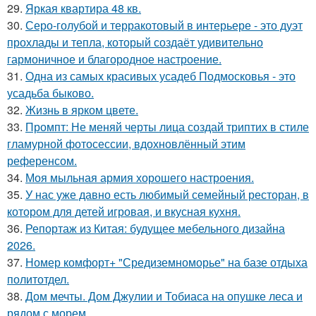
29.
Яркая квартира 48 кв.
30.
Серо-голубой и терракотовый в интерьере - это дуэт
прохлады и тепла, который создаёт удивительно
гармоничное и благородное настроение.
31.
Одна из самых красивых усадеб Подмосковья - это
усадьба быково.
32.
Жизнь в ярком цвете.
33.
Промпт: Не меняй черты лица создай триптих в стиле
гламурной фотосессии, вдохновлённый этим
референсом.
34.
Моя мыльная армия хорошего настроения.
35.
У нас уже давно есть любимый семейный ресторан, в
котором для детей игровая, и вкусная кухня.
36.
Репортаж из Китая: будущее мебельного дизайна
2026.
37.
Номер комфорт+ "Средиземноморье" на базе отдыха
политотдел.
38.
Дом мечты. Дом Джулии и Тобиаса на опушке леса и
рядом с морем.