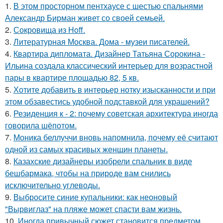
1.
В этом просторном пентхаусе с шестью спальнями
Александр Бирман живет со своей семьей.
2.
Сокровища из Hoff.
3.
Литературная Москва. Дома - музеи писателей.
4.
Квартира дипломата. Дизайнер Татьяна Сорокина -
Ильина создала классический интерьер для возрастной
пары в квартире площадью 82, 5 кв.
5.
Хотите добавить в интерьер нотку изысканности и при
этом обзавестись удобной подставкой для украшений?
6.
Резиденция к - 2: почему советская архитектура иногда
говорила шёпотом.
7.
Моника беллуччи вновь напомнила, почему её считают
одной из самых красивых женщин планеты.
8.
Казахские дизайнеры изобрели спальник в виде
бешбармака, чтобы на природе вам снились
исключительно углеводы.
9.
Выбросите синие купальники: как неоновый
"Вырвиглаз" на пляже может спасти вам жизнь.
10.
Иногда привычный сюжет становится предметом