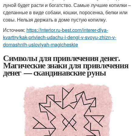
луной будет расти и богатство. Самые лучшие копилки –
сделанные в виде собаки, кошки, поросенка, белки или
совы. Нельзя держать в доме пустую копилку.
Источник:
https://interior.ru-best.com/interer-dlya-
kvartiry/kak-privlech-udachu-i-dengi-v-svoyu-zhizn-v-
domashnih-usloviyah-magicheskie
Символы для привлечения денег.
Магические знаки для привлечения
денег — скандинавские руны