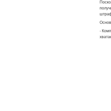
Поско
получ
штраф
Основ
- Ком
хвата