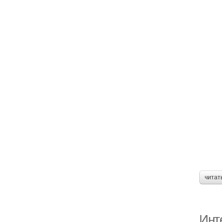
читат
Инт