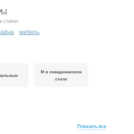
РЫ
е статьи
зайна
мебель
М в скандинавском
спальным
стиле
Показать все