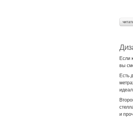
читат
Диз
Если 
вы см
Есть 
метра
идеал
Второ
стелл
и про