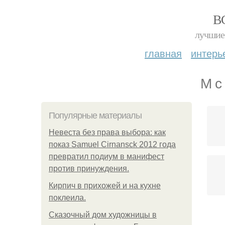
В
лучшие 
главная
интерь
М с
Популярные материалы
Невеста без права выбора: как
показ Samuel Cirnansck 2012 года
превратил подиум в манифест
против принуждения.
Кирпич в прихожей и на кухне
поклеила.
Сказочный дом художницы в