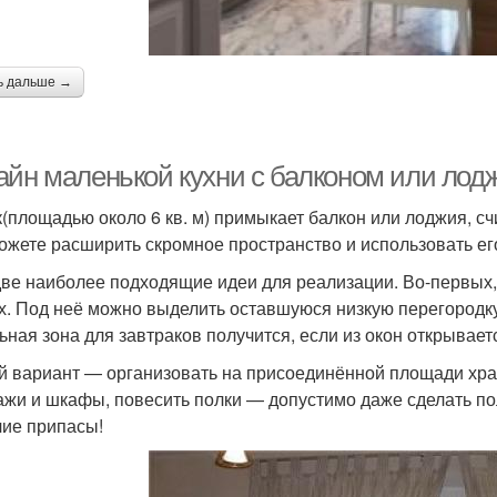
ь дальше →
айн маленькой кухни с балконом или лод
к(площадью около 6 кв. м) примыкает балкон или лоджия, сч
ожете расширить скромное пространство и использовать е
две наиболее подходящие идеи для реализации. Во-первых
х. Под неё можно выделить оставшуюся низкую перегородк
ьная зона для завтраков получится, если из окон открывае
й вариант — организовать на присоединённой площади хра
ажи и шкафы, повесить полки — допустимо даже сделать по
чие припасы!