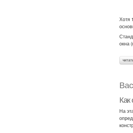
Хотя 
основ
Станд
окна 
читат
Вас
Как 
На эт
опред
конст