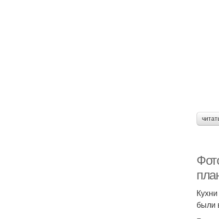
читат
Фот
пла
Кухни
были 