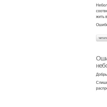
Небол
соотв
жить в
Ошибк
читат
Оши
неб
Добры
Слишк
распр