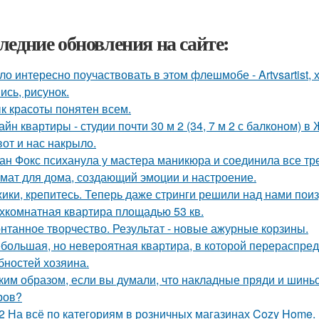
ледние обновления на сайте:
ло интересно поучаствовать в этом флешмобе - Artvsartist, 
ись, рисунок.
к красоты понятен всем.
айн квартиры - студии почти 30 м 2 (34, 7 м 2 с балконом) 
вот и нас накрыло.
ан Фокс психанула у мастера маникюра и соединила все тр
мат для дома, создающий эмоции и настроение.
ики, крепитесь. Теперь даже стринги решили над нами поиз
хкомнатная квартира площадью 53 кв.
нтанное творчество. Результат - новые ажурные корзины.
большая, но невероятная квартира, в которой перераспре
бностей хозяина.
ким образом, если вы думали, что накладные пряди и шинь
ров?
2 На всё по категориям в розничных магазинах Cozy Home.