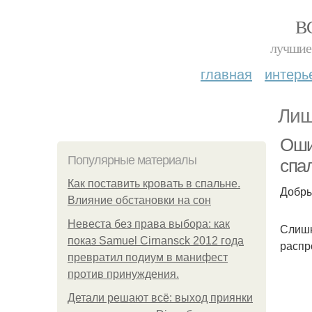
В
лучшие 
главная
интерь
Лиш
Оши
Популярные материалы
спа
Как поставить кровать в спальне.
Добры
Влияние обстановки на сон
Невеста без права выбора: как
Слишк
показ Samuel Cirnansck 2012 года
распр
превратил подиум в манифест
против принуждения.
Детали решают всё: выход приянки