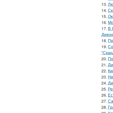
13.
Лю
14.
Ск
15.
Ок
16.
Мо
17.
В 
Девон
18.
Пр
19.
Со
"Скан
20.
По
21.
Ди
22.
Ки
23.
Не
24.
Ди
25.
Ре
26.
Ес
27.
Са
28.
Гр