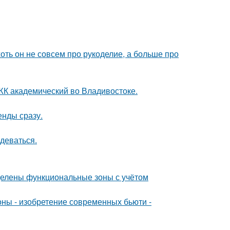
хоть он не совсем про рукоделие, а больше про
в ЖК академический во Владивостоке.
енды сразу.
деваться.
делены функциональные зоны с учётом
оны - изобретение современных бьюти -