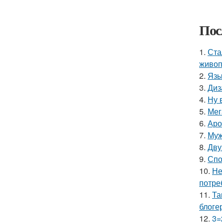
Пос
1.
Ста
живоп
2.
Язы
3.
Диз
4.
Ну 
5.
Мег
6.
Аро
7.
Муж
8.
Дву
9.
Спо
10.
Не
потре
11.
Та
блоге
12.
3=