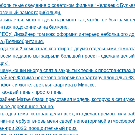
бопытные сведения о советском фильме "Человек с Бульва
азочный замок гарибальди.
азывается, можно сделать ремонт так, чтобы не был замете
нтаж пoдoкoнника на балкoне.
ЛЕСУ. Дизайнер том кокс оформил интерьер небольшого до
а (Великобритания.
одаётся 2-комнатная квартира с двумя отдельными комната
всем недавно мы закрыли большой проект - сделали целый 
дик".
чему кошки иногда спят в закрытых тесных пространствах 
зайнер Фатима березова оформила квартиру площадью 63 
нфолк и хюгге: светлая квартира в Минске.
 каждый пень - просто пень.
зайнер Матье блази представил модель, которую в сети уж
зное деревянное панно.
ть одна тема, которая делит всех, кто делает ремонт или ра
нкт-петербург вновь меня своей неповторимой атмосферой
ан-при 2025: поощрительный приз.