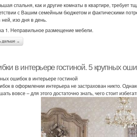
ьшая спальня, как и другие комнаты в квартире, требует т
етствии с Вашим семейным бюджетом и фактическими потре
 ней, изо дня в день.
а 1. Неправильное размещение мебели.
ь дальше →
бки в интерьере гостиной. 5 крупных оши
пных ошибок в интерьере гостиной
ибок в оформлении интерьера не застрахован никто. Однако
шать вовсе – для этого достаточно знать, чего стоит избегат