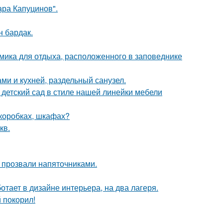
ра Капуцинов".
н бардак.
мика для отдыха, расположенного в заповеднике
ми и кухней, раздельный санузел.
детский сад в стиле нашей линейки мебели
(коробках, шкафах?
кв.
е прозвали напяточниками.
ботает в дизайне интерьера, на два лагеря.
 покорил!