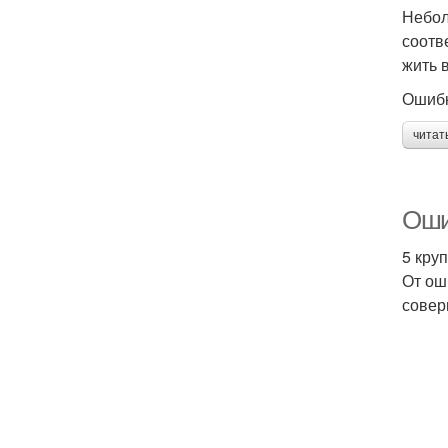
Небол
соотв
жить в
Ошибк
читат
Оши
5 кру
От ош
совер