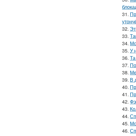
блока
31.
Пр
утонч
32.
Эт
33.
Та
34.
Мо
35.
У 
36.
Та
37.
По
38.
Ме
39.
В 
40.
Пр
41.
Пр
42.
Фэ
43.
Ко
44.
Сп
45.
Мо
46.
Сп