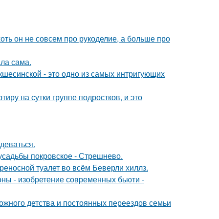
хоть он не совсем про рукоделие, а больше про
ла сама.
шесинской - это одно из самых интригующих
иру на сутки группе подростков, и это
деваться.
 усадьбы покровское - Стрешнево.
ереносной туалет во всём Беверли хиллз.
оны - изобретение современных бьюти -
сложного детства и постоянных переездов семьи