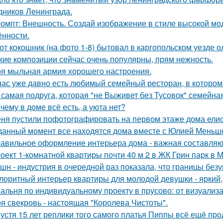
дников Ленинграда.
омпт: Внешность. Создай изображение в стиле высокой мод
ённости.
от кокошник (на фото 1-8) бытовал в каргопольском уезде о
кие композиции сейчас очень популярны, прям нежность.
я мыльная армия хорошего настроения.
нас уже давно есть любимый семейный ресторан, в котором д
 самая подруга, которая "не Выживет без Тусовок" семейна
чему в доме всё есть, а уюта нет?
ня пустили пофотографировать на первом этаже дома ели
данный момент все находятся дома вместе с Юлией Меньш
авильное оформление интерьера дома - важная составляю
оект 1-комнатной квартиры почти 40 м 2 в ЖК Грин парк в М
шн - индустрия в очередной раз показала, что границы безу
лоритный интерьер квартиры для молодой девушки - яркий,
альня по индивидуальному проекту в прусово: от визуализ
я свекровь - настоящая "Королева Чистоты".
устя 15 лет реплики того самого платья Пиппы всё ещё пр