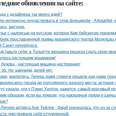
ледние обновления на сайте:
уда у дизайнера так много идей?
ло интересно поучаствовать в этом флешмобе - Artvsartist, 
ись, рисунок.
тье с надписью на русском, которое Ким бейсингер придума
бняк прославленной примы мариинского театра Матильды к
й Санкт-петербурга.
дставьте себе: в Тольятти женщина решила сдать свою кварт
улось настоящим кошмаром!
 бузова - настоящая машина настроения!
 35. Не замужем, детей нет.
ики, крепитесь. Теперь даже стринги решили над нами поиз
дворянского гнезда до популярного дачного места: история
тут узнала, что у Пэрис Хилтон, кажется, самый красивый п
ким образом, если вы думали, что накладные пряди и шинь
ров?
-Летняя актриса Аня Тейлор - Джой призналась, что из-за 
асто чувствовала себя отчужденной.