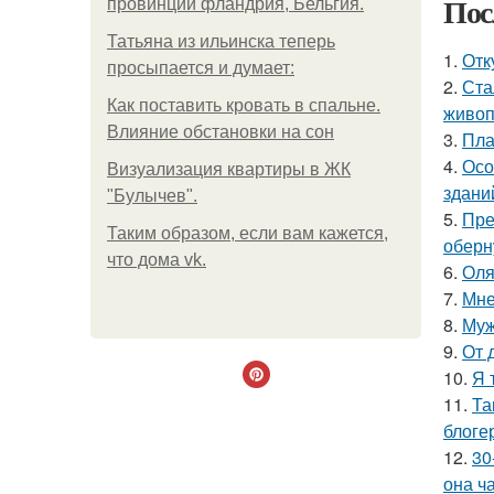
Пос
провинции фландрия, Бельгия.
Татьяна из ильинска теперь
1.
Отк
просыпается и думает:
2.
Ста
Как поставить кровать в спальне.
живоп
Влияние обстановки на сон
3.
Пла
4.
Осо
Визуализация квартиры в ЖК
здани
"Булычев".
5.
Пре
Таким образом, если вам кажется,
оберн
что дома vk.
6.
Оля
7.
Мне
8.
Муж
9.
От 
10.
Я 
11.
Та
блоге
12.
30
она ч