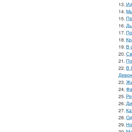
13.
Ид
14.
Мы
15.
Пр
16.
Дь
17.
По
18.
Кр
19.
В 
20.
Св
21.
По
22.
В 
Девон
23.
Жи
24.
Фа
25.
Ре
26.
Ди
27.
Ка
28.
Од
29.
Но
30.
Ма