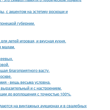
ы, с акцентом на эстетику роскоши и
лонецкой губернии.
ля детей игровая, и вкусная кухня.
я мадам.
сеевых.
овой.
щая благоприятного васту.
оскве.
мия - вещь весьма условна.
 выразительный и с настроением.
ации до воплощения с точностью 100%.
одаются на винтажных аукционах и в свадебных