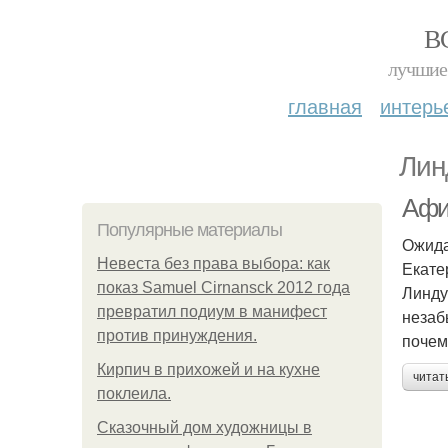
В
лучшие 
главная
интерь
Лин
Афи
Популярные материалы
Ожида
Невеста без права выбора: как
Екате
показ Samuel Cirnansck 2012 года
Линду
превратил подиум в манифест
незаб
против принуждения.
почем
Кирпич в прихожей и на кухне
читат
поклеила.
Сказочный дом художницы в