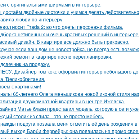
еи с оригинальными ширмами в интерьере.
 достаём двойные листочки и учимся делать действительно
авила любви по интеpьеpу.
явол носит Prada 2: во что одеты персонажи фильма.
дборка нетипичных и очень красивых решений в интерьере
асивый дизайн. В квартире все должно быть прекрасно.
случае если ваш дом не новостройка, не всегда есть возмож
ежий ремонт в квартире после перепланировки.
дсвечник на продажу.
ЛЕСУ. Дизайнер том кокс оформил интерьер небольшого до
а (Великобритания.
вем с картинами!
наты 65-летнего Олега меньшикова новой иконой стиля наз
ализация двухкомнатной квартиры в центре Ижевска.
зайнер Матье блази представил модель, которую в сети уж
ждый столик из спила - это не просто мебель.
нажды подруга позвала меня отметить её день рождения в
вый выход Барби феррейры: она появилась на промо своег
ло кто знает, что знаменитый узор ленинградского фарфора