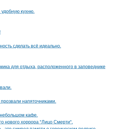
 удобную кухню.
!
ность сделать всё идеально.
мика для отдыха, расположенного в заповеднике
вали.
е прозвали напяточниками.
 небольшом кафе.
о нового хоррора "Лицо Смерти".
 - это символ памяти о героическом подвиге