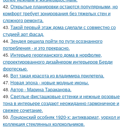
42.
Открытые планировки остаются популярными, но
комфорт требует зонирования без тяжелых стен и
сложного ремонта.
43.
Такой первый этаж дома сделали с совместно со
студией арт фасад.
44.
Зендея решила пойти по пути осознанного
потребления - и это прекрасно.
45.
Интерьер георгианского дома в норфолке,
спроектированного дизайнером интерьеров Берди
фортескью.
46.
Вот такая красота из владимира прилетела.
47.
Новая эпоха - новые модные иконы.
48.
Автор - Марина Тараканова.
49.
Светлые фисташковые оттенки и нежные розовые
тона в интерьере создают неожиданно гармоничное и
свежее сочетание.
50.
Лондонский особняк 1920-х: антиквариат, уорхол и
коллекция стеклянных колокольчиков.