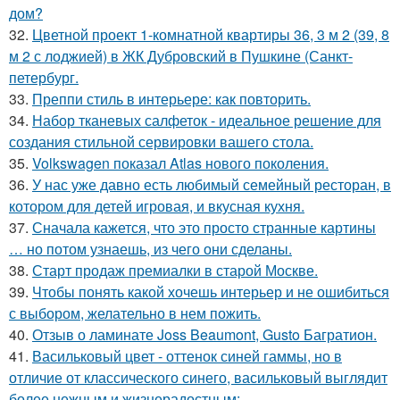
дом?
32.
Цветной проект 1-комнатной квартиры 36, 3 м 2 (39, 8
м 2 с лоджией) в ЖК Дубровский в Пушкине (Санкт-
петербург.
33.
Преппи стиль в интерьере: как повторить.
34.
Набор тканевых салфеток - идеальное решение для
создания стильной сервировки вашего стола.
35.
Volkswagen показал Atlas нового поколения.
36.
У нас уже давно есть любимый семейный ресторан, в
котором для детей игровая, и вкусная кухня.
37.
Сначала кажется, что это просто странные картины
… но потом узнаешь, из чего они сделаны.
38.
Старт продаж премиалки в старой Москве.
39.
Чтобы понять какой хочешь интерьер и не ошибиться
с выбором, желательно в нем пожить.
40.
Отзыв о ламинате Joss Beaumont, Gusto Багратион.
41.
Васильковый цвет - оттенок синей гаммы, но в
отличие от классического синего, васильковый выглядит
более нежным и жизнерадостным: