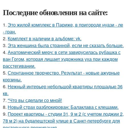
Последние обновления на сайте:
1.
Это жилой комплекс в Париже, в пригороде нуази - ле
- гран.
2.
Комплект в наличии в альбоме: vk.
3.
Эта женщина была странной, если не сказать больше.
4.
Анатомический мерч: в сети завирусилась рубашка с
ван Гогом, которая лишает художника уха при каждом
расстегивании.
5.
Спонтанное творчество. Результат - новые ажурные
корзины.
6.
Нежный интерьер небольшой квартиры площадью 36
кв.
7.
"Что вы сделали со мной!
8.
Новый страх разблокирован: Балаклава с клещами.
9.
Проект квартиры - студии 31, 9 м 2 (с учетом лоджии 2,
78 м 2) на будапештской улице в Санкт-петербурге для
постоянного проживания.