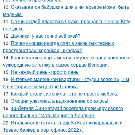
10.
Оказывается бабушкин шик в интерьере может быть
модным!
11.
Сотни людей плакали в Осаке, прощаясь с Hello Kitty
поездом.
12.
Дачники, у вас точно всё окей?
13.
Почему кошки иногда спят в закрытых тесных
пространствах (коробках, шкафах?
14.
Королевские апартаменты в музее коррер привносят
чужеродную эстетику в самое сердце Венеции.
15.
Не каждый пень - просто пень.
16.
Интерьер маленькой квартиры - студии всего 15, 7 м
2 в историческом центре Парижа.
17.
Каждый столик из спила - это не просто мебель.
18.
Эмоции улеглись, а вдохновение осталось!
19.
43-Летняя Энн хэтэуэй посетила премьеру своего
нового фильма "Мать Мария" в Лондоне.
20.
Итальянская готика: свадьба Кортни кардашьян и
Трэвис баркер в портофино, 2022 г.