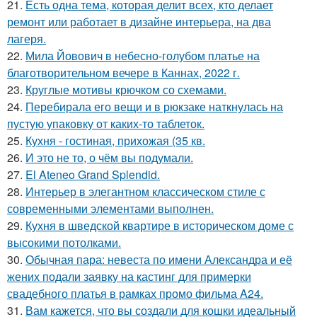
21.
Есть одна тема, которая делит всех, кто делает
ремонт или работает в дизайне интерьера, на два
лагеря.
22.
Мила Йовович в небесно-голубом платье на
благотворительном вечере в Каннах, 2022 г.
23.
Круглые мотивы крючком со схемами.
24.
Перебирала его вещи и в рюкзаке наткнулась на
пустую упаковку от каких-то таблеток.
25.
Кухня - гостиная, прихожая (35 кв.
26.
И это не то, о чём вы подумали.
27.
El Ateneo Grand Splendid.
28.
Интерьер в элегантном классическом стиле с
современными элементами выполнен.
29.
Кухня в шведской квартире в историческом доме с
высокими потолками.
30.
Обычная пара: невеста по имени Александра и её
жених подали заявку на кастинг для примерки
свадебного платья в рамках промо фильма A24.
31.
Вам кажется, что вы создали для кошки идеальный