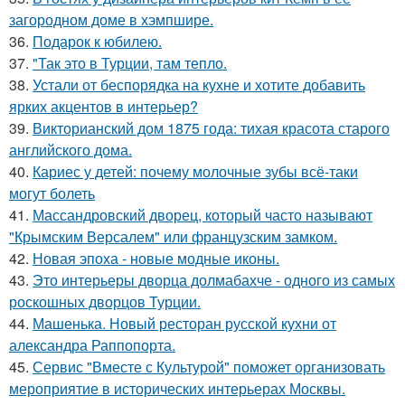
загородном доме в хэмпшире.
36.
Подарок к юбилею.
37.
"Так это в Турции, там тепло.
38.
Устали от беспорядка на кухне и хотите добавить
ярких акцентов в интерьер?
39.
Викторианский дом 1875 года: тихая красота старого
английского дома.
40.
Кариес у детей: почему молочные зубы всё-таки
могут болеть
41.
Массандровский дворец, который часто называют
"Крымским Версалем" или французским замком.
42.
Новая эпоха - новые модные иконы.
43.
Это интерьеры дворца долмабахче - одного из самых
роскошных дворцов Турции.
44.
Машенька. Новый ресторан русской кухни от
александра Раппопорта.
45.
Сервис "Вместе с Культурой" поможет организовать
мероприятие в исторических интерьерах Москвы.