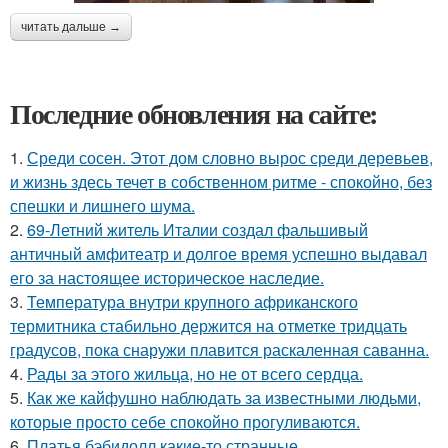
читать дальше →
Последние обновления на сайте:
1.
Среди сосен. Этот дом словно вырос среди деревьев,
и жизнь здесь течет в собственном ритме - спокойно, без
спешки и лишнего шума.
2.
69-Летний житель Италии создал фальшивый
античный амфитеатр и долгое время успешно выдавал
его за настоящее историческое наследие.
3.
Температура внутри крупного африканского
термитника стабильно держится на отметке тридцать
градусов, пока снаружи плавится раскаленная саванна.
4.
Рады за этого жильца, но не от всего сердца.
5.
Как же кайфушно наблюдать за известными людьми,
которые просто себе спокойно прогуливаются.
6.
Платья бэбидолл какие-то странные.