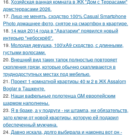
16.
Хозяйская ванная комната в ЖК "Дом с Террасами"
домстеррасами 2026.
17.
Лицо не менять, сходство 100% Casual Smartphone
Photo домашнее фото, снятое на смартфон в квартире.
18.
14 мая 2014 года в "Аватарии" появился новый
интерьер "небоскрёб".
19.
Молодая девушка, 100\xA9 сходство, с длинными,
густыми волосами.
20.
Внешний вид таких тапок полностью повторяет
скопления грязи, которые обычно скапливаются в
труднодоступных местах под мебелью.
21.
Проект 1-комнатной квартиры 40 м 2 в ЖК Assalom
Boglar в Ташкенте.
22.
Наши вафельные полотенца GM европейским
шармом наполнены.
23.
Я в браке, а у подруги - ни штампа, ни обязательств,
зато ключи от новой квартиры, которую ей подарил
обеспеченный мужчина.
24.
Давно искала, долго выбирала и наконец вот он -