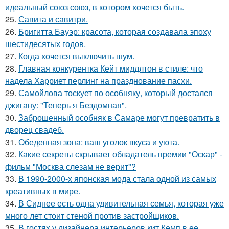
идеальный союз союз, в котором хочется быть.
25.
Савита и савитри.
26.
Бригитта Бауэр: красота, которая создавала эпоху
шестидесятых годов.
27.
Когда хочется выключить шум.
28.
Главная конкурентка Кейт миддлтон в стиле: что
надела Харриет перлинг на празднование пасхи.
29.
Самойлова тоскует по особняку, который достался
джигану: "Теперь я Бездомная".
30.
Заброшенный особняк в Самаре могут превратить в
дворец свадеб.
31.
Обеденная зона: ваш уголок вкуса и уюта.
32.
Какие секреты скрывает обладатель премии "Оскар" -
фильм "Москва слезам не верит"?
33.
В 1990-2000-х японская мода стала одной из самых
креативных в мире.
34.
В Сиднее есть одна удивительная семья, которая уже
много лет стоит стеной против застройщиков.
35.
В гостях у дизайнера интерьеров кит Кемп в ее