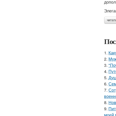
допол
Элега
читат
Пос
1.
Как
2.
Муж
3.
"По
4.
Пут
5.
Душ
6.
Сем
7.
Сот
военн
8.
Нов
9.
Пит
моей 