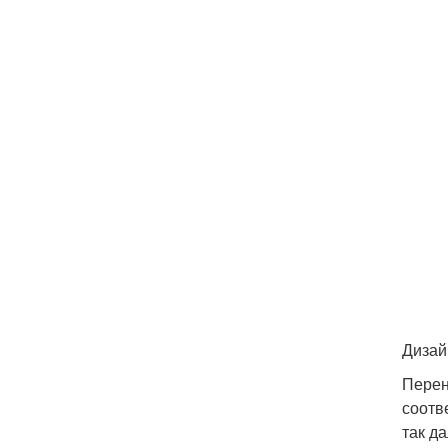
Дизай
Перен
соотв
так д