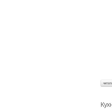
читат
Кух