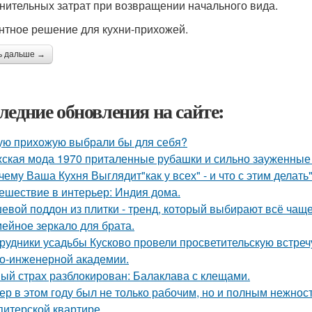
нительных затрат при возвращении начального вида.
нтное решение для кухни-прихожей.
ь дальше →
ледние обновления на сайте:
ую прихожую выбрали бы для себя?
ская мода 1970 приталенные рубашки и сильно зауженные 
чему Ваша Кухня Выглядит"как у всех" - и что с этим делать"
ешествие в интерьер: Индия дома.
евой поддон из плитки - тренд, который выбирают всё чаще
ейное зеркало для брата.
рудники усадьбы Кусково провели просветительскую встречу
о-инженерной академии.
ый страх разблокирован: Балаклава с клещами.
ер в этом году был не только рабочим, но и полным нежнос
питерской квартире.