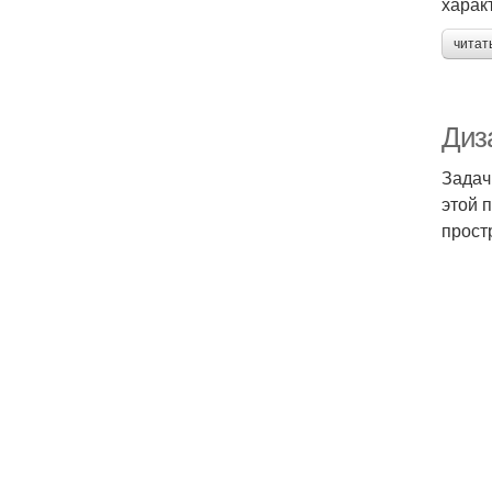
харак
читат
Диз
Задач
этой 
прост