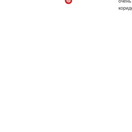
очень
корид