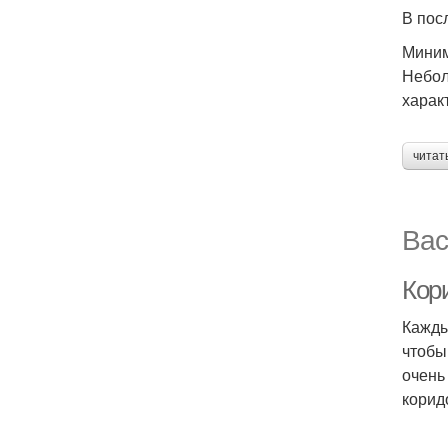
В пос
Мини
Небол
харак
читат
Вас
Кор
Кажды
чтобы
очень
корид