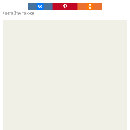
Читайте также
О свете: светодиодная подсветка\.
Я не дизайнер интерьеров и никогда им не была.