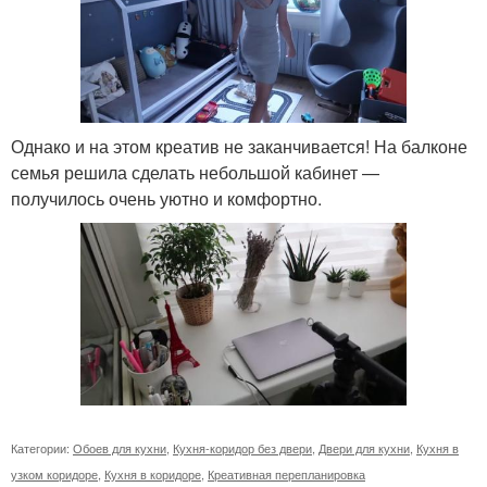
Однако и на этом креатив не заканчивается! На балконе
семья решила сделать небольшой кабинет —
получилось очень уютно и комфортно.
Категории:
Обоев для кухни
,
Кухня-коридор без двери
,
Двери для кухни
,
Кухня в
узком коридоре
,
Кухня в коридоре
,
Креативная перепланировка