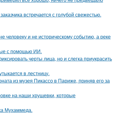
заказчика встречается с голубой свежестью.
е человеку и не историческому событию, а реке
ные с помощью ИИ.
иксировать черты лица, но и слегка приукрасить
утыкается в лестницу.
оната из музея Пикассо в Париже, приняв его за
ровке на наши хрущевки, которые
ока Мухаммеда.