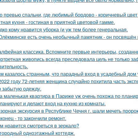
о превью спальни, где любимый бордово - коричневый цвет 
тная кухня - гостиная в приятной цветовой гамме.
дко кому нравится уборка (и уж тем более генеральная.
Олёкминске есть очень необычный памятник - он посвящён н
лфейная классика. Вспомните первые интерьеры, создан
ртретная живопись всегда преследовала цель не только заф
вительность.
м казалось странным, что парадный вход в усадебный дом 
2022 году 72-летняя женщина случайно похитила часть эксп
о забытую одежду.
а маленькая квартира в Париже уж очень похожа по плани
ланируют и делают вход на кухню из комнаты.
зорная экскурсия в Республике Чечня г. шали мечеть прор
конец - то закончили ремонт.
м нравится смотреться в зеркало?
городный одноэтажный коттедж.