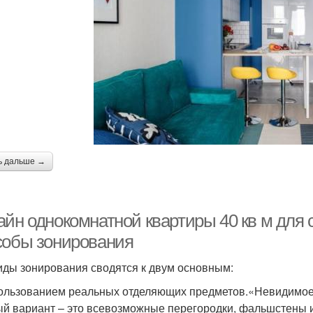
ь дальше →
айн однокомнатной квартиры 40 кв м для
собы зонирования
иды зонирования сводятся к двум основным:
ользованием реальных отделяющих предметов.«Невидимое
й вариант – это всевозможные перегородки, фальшстены 