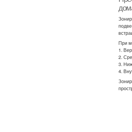
дом
Зонир
подве
встра
При м
1. Ве
2. Ср
3. Ни
4. Вн
Зонир
прост