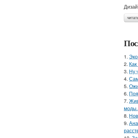
Дизай
читат
Пос
1.
Эко
2.
Как
3.
Ну 
4.
Сам
5.
Ожи
6.
Поя
7.
Жив
моды.
8.
Нов
9.
Ана
расст
10.
За