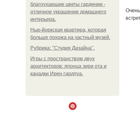
благоухающие цветы гардении -
Очень
отличное украшение домашнего
встре
интерьера.
Нью-йоркская квартира, которая
больше похожа на частный музей.
Рубрика: "Студия Дизайна".
Игры с пространством двух
архитекторов: японца эири ота и
канадки Ирен гардпуа.