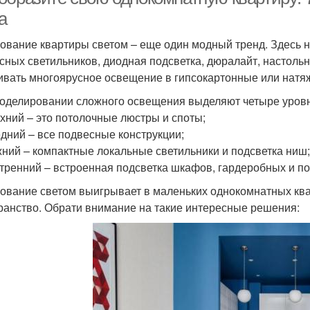
а
ование квартиры светом – еще один модный тренд. Здесь 
сных светильников, диодная подсветка, дюралайт, настол
ивать многоярусное освещение в гипсокартонные или натя
оделировании сложного освещения выделяют четыре уровн
рхний – это потолочные люстры и споты;
едний – все подвесные конструкции;
жний – компактные локальные светильники и подсветка ниш;
утренний – встроенная подсветка шкафов, гардеробных и п
ование светом выигрывает в маленьких однокомнатных квар
ранство. Обрати внимание на такие интересные решения: