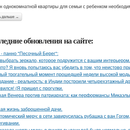
н однокомнатной квартиры для семьи с ребенком необходи
ь дальше →
ледние обновления на сайте:
 - панно "Песочный Берег":
 выбрать зеркало, которое подружится с вашим интерьером
что? Я вновь попытаюсь вас убедить в том, что неистово п
ый трогательный момент прошедшей недели высокой моды
дание - реальность: в Индии построили четырехэтажный до
вился! (Я пришел с прогулки.
ая Венера против патриархата: как перформансы Микаэлы 
ая жизнь заброшенной дачи.
томический мерч: в сети завирусилась рубашка с ван Гогом
егивании.
казала шорты мужу, в пункте выдачи всё было нормально,