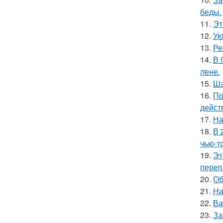
беды.
11.
Эт
12.
Ую
13.
Ре
14.
В 
лене.
15.
Ша
16.
По
дейст
17.
На
18.
В 
чью-т
19.
Эт
переп
20.
Об
21.
На
22.
Ва
23.
За