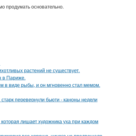
мо продумать основательно.
.
рихотливых растений не существует.
 в Париже.
м в виде рыбы, и он мгновенно стал мемом.
старк перевернули бьюти - каноны недели
, которая лишает художника уха при каждом
 примерил все хорошо, ничего не предвещало