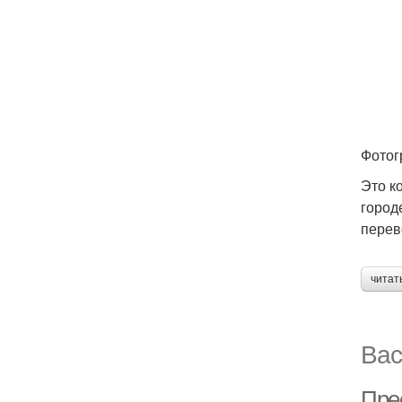
Фотогр
Это к
город
перев
читат
Вас
Пре