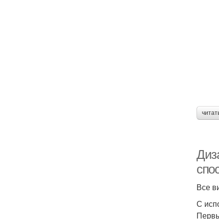
читат
Диз
спо
Все в
С исп
Первы