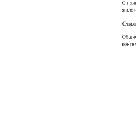
С поя
жилог
Стил
Общие
конте