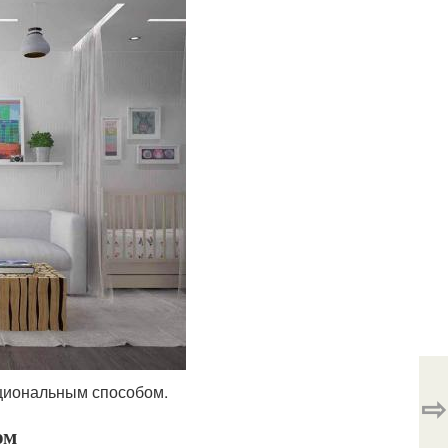
ациональным способом.
⇨
ом