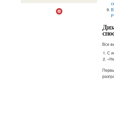
с
В
Р
Диз
спо
Все в
С и
«Не
Первы
разгр