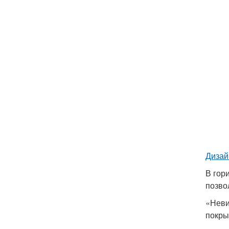
Дизай
В гор
позво
«Неви
покры