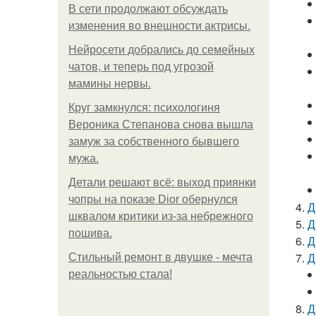
В сети продолжают обсуждать
изменения во внешности актрисы.
Нейросети добрались до семейных
чатов, и теперь под угрозой
мамины нервы.
Круг замкнулся: психологиня
Вероника Степанова снова вышла
замуж за собственного бывшего
мужа.
Детали решают всё: выход приянки
чопры на показе Dior обернулся
Д
шквалом критики из-за небрежного
Д
пошива.
Д
Д
Стильный ремонт в двушке - мечта
реальностью стала!
Д