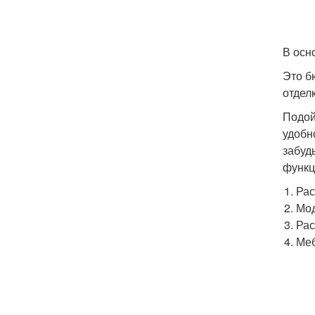
В осн
Это б
отделк
Подой
удобн
забуд
функц
Рас
Мод
Рас
Меб