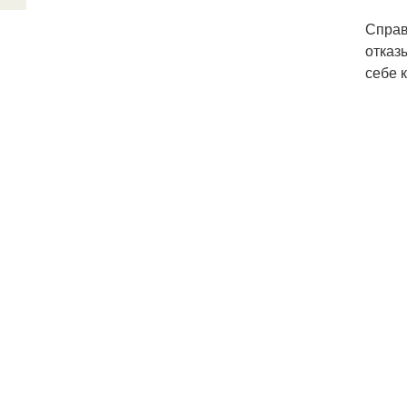
Справ
отказ
себе 